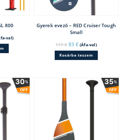
SL 800
Gyerek evező – RED Cruiser Tough
Small
rrent
Áfa-val)
ice
Original
Current
83
€
119
€
(Áfa-val)
price
price
em
159 €.
was:
is:
Kosárba teszem
119 €.
83 €.
30
35
%
%
OFF
OFF