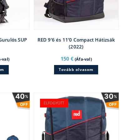
Gurulós SUP
RED 9’6 és 11’0 Compact Hátizsák
(2022)
rent
150
€
-val)
(Áfa-val)
e
em
Tovább olvasom
€.
40
30
%
%
ELFOGYOTT
OFF
OFF