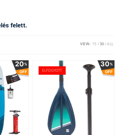
és felett.
VIEW:
15
30
ALL
20
30
%
%
ELFOGYOTT
OFF
OFF