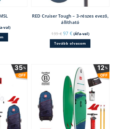
 MSL
RED Cruiser Tough – 3-részes evező,
állítható
rent
a-val)
ce
Original
Current
97
€
139
€
(Áfa-val)
price
price
em
 €.
was:
is:
Tovább olvasom
139 €.
97 €.
35
12
%
%
OFF
OFF