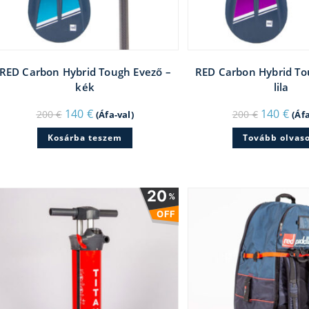
RED Carbon Hybrid Tough Evező –
RED Carbon Hybrid To
kék
lila
Original
Current
Original
Cur
140
€
140
€
200
€
200
€
(Áfa-val)
(Áfa
price
price
price
pric
was:
is:
was:
is:
Kosárba teszem
Tovább olvas
200 €.
140 €.
200 €.
140 
20
%
OFF