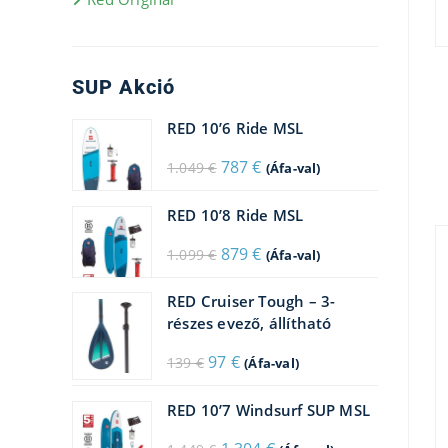
SUP Akció
RED 10’6 Ride MSL
Original
Current
787
€
1.049
€
(Áfa-val)
price
price
was:
is:
1.049 €.
787 €.
RED 10’8 Ride MSL
Original
Current
879
€
1.099
€
(Áfa-val)
price
price
was:
is:
1.099 €.
879 €.
RED Cruiser Tough – 3-
részes evező, állítható
Original
Current
97
€
139
€
(Áfa-val)
price
price
was:
is:
139 €.
97 €.
RED 10’7 Windsurf SUP MSL
Original
Current