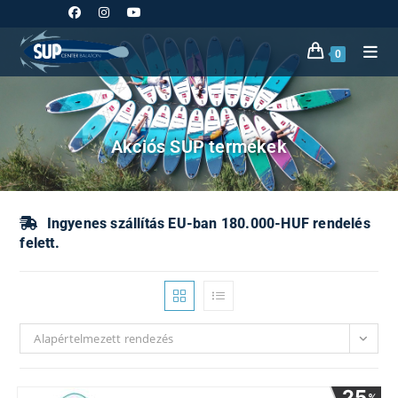
Skip
to
content
0
Akciós SUP termékek
Ingyenes szállítás EU-ban 180.000-HUF rendelés
felett.
Alapértelmezett rendezés
25
%