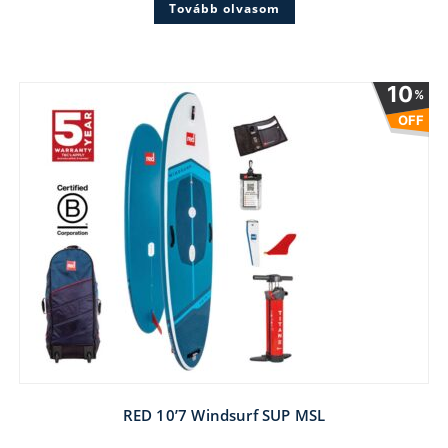
Tovább olvasom
139 €.
97 €.
10
%
OFF
RED 10’7 Windsurf SUP MSL