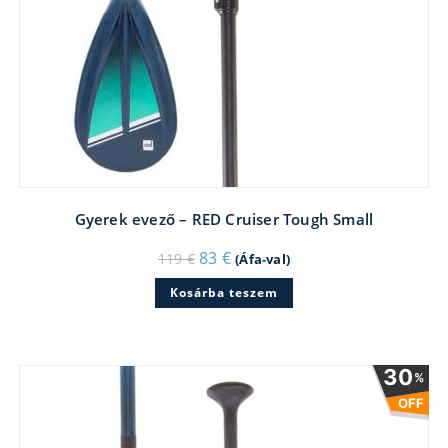
Gyerek evező – RED Cruiser Tough Small
Original
Current
83
€
119
€
(Áfa-val)
price
price
was:
is:
Kosárba teszem
119 €.
83 €.
30
%
OFF