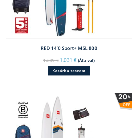
RED 14’0 Sport+ MSL 800
Original
Current
1.031
€
1.289
€
(Áfa-val)
price
price
was:
is:
Kosárba teszem
1.289 €.
1.031 €.
20
%
OFF