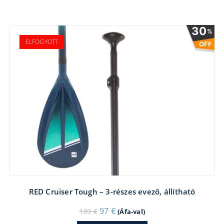
30
%
ELFOGYOTT
OFF
RED Cruiser Tough – 3-részes evező, állítható
Original
Current
97
€
139
€
(Áfa-val)
price
price
was:
is: