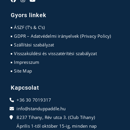
Opens
Opens
Opens
in
in
in
Gyors linkek
a
a
a
new
new
new
ÁSZF (T’s & C’s)
tab
tab
tab
GDPR – Adatvédelmi irányelvek (Privacy Policy)
Szállítási szabályzat
Visszaküldési és visszatérítési szabályzat
Impresszum
Site Map
Kapcsolat
+36 30 7019317
info@standuppaddle.hu
8237 Tihany, Rév utca 3. (Club Tihany)
Április 1-től október 15-ig, minden nap