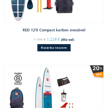
RED 12’0 Compact karbon evezővel
Original
Current
1.224
€
1.749
€
(Áfa-val)
price
price
was:
is:
Kosárba teszem
1.749 €.
1.224 €.
20
%
OFF