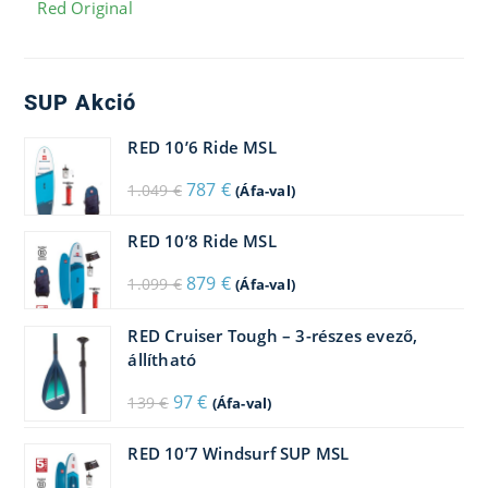
Red Original
SUP Akció
RED 10’6 Ride MSL
Original
Current
787
€
1.049
€
(Áfa-val)
price
price
was:
is:
1.049 €.
787 €.
RED 10’8 Ride MSL
Original
Current
879
€
1.099
€
(Áfa-val)
price
price
was:
is:
1.099 €.
879 €.
RED Cruiser Tough – 3-részes evező,
állítható
Original
Current
97
€
139
€
(Áfa-val)
price
price
was:
is:
139 €.
97 €.
RED 10’7 Windsurf SUP MSL