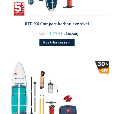
RED 9’6 Compact karbon evezővel
Original
Current
1.239
€
1.549
€
(Áfa-val)
price
price
was:
is:
Kosárba teszem
1.549 €.
1.239 €.
30
%
OFF