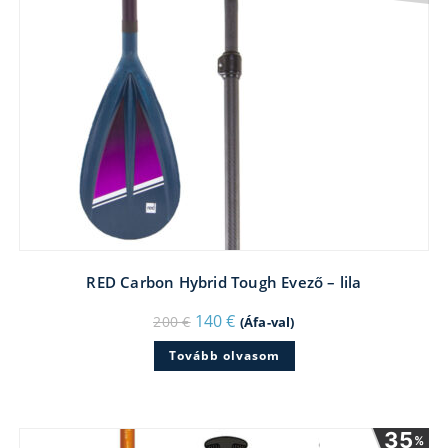
RED Carbon Hybrid Tough Evező – lila
Original
Current
140
€
200
€
(Áfa-val)
price
price
was:
is:
Tovább olvasom
200 €.
140 €.
35
%