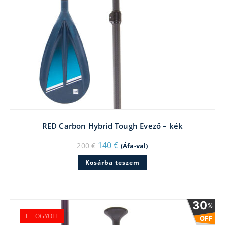
RED Carbon Hybrid Tough Evező – kék
Original
Current
140
€
200
€
(Áfa-val)
price
price
was:
is:
Kosárba teszem
200 €.
140 €.
30
%
ELFOGYOTT
OFF