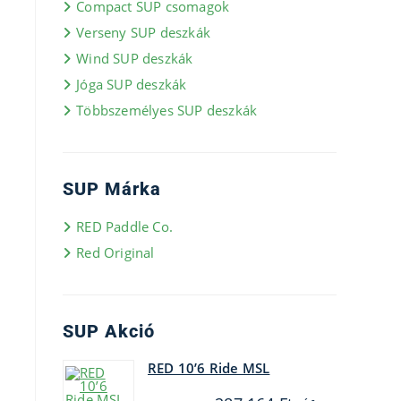
Compact SUP csomagok
Verseny SUP deszkák
Wind SUP deszkák
Jóga SUP deszkák
Többszemélyes SUP deszkák
SUP Márka
RED Paddle Co.
Red Original
s
,
SUP Akció
RED 10’6 Ride MSL
Original
Current