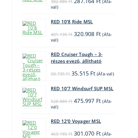
287.164
Ft
382.885
Ft
(Áfa-
price
price
val)
was:
is:
382.885 Ft.
287.164 Ft.
RED 10’8 Ride MSL
Original
Current
320.908
Ft
401.135
Ft
(Áfa-
price
price
val)
was:
is:
401.135 Ft.
320.908 Ft.
RED Cruiser Tough – 3-
részes evező, állítható
Original
Current
35.515
Ft
50.735
Ft
(Áfa-val)
price
price
was:
is:
50.735 Ft.
35.515 Ft.
RED 10’7 Windsurf SUP MSL
Original
Current
475.997
Ft
528.885
Ft
(Áfa-
price
price
val)
was:
is:
528.885 Ft.
475.997 Ft.
RED 12’0 Voyager MSL
Original
Current
301.070
Ft
463.185
Ft
(Áfa-
price
price