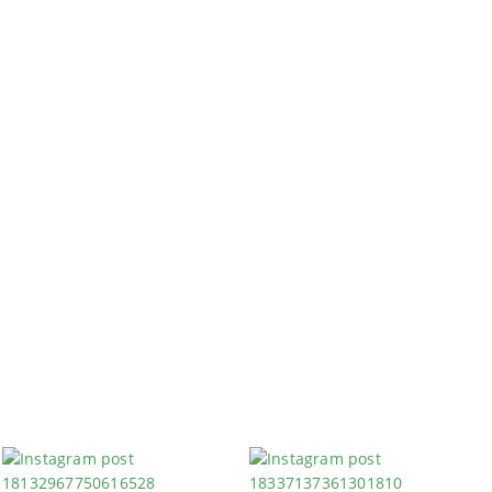
szkák egyik alternatívája. A deszkák felfújható változatán (iSUP
rd elsősorban azok számára előnyös, akik sokat utaznak, vagy ne
deszka egy hozzá tartozó speciális pumpával fújható fel percek
ákjában tartható, egyszerűen – például tetőcsomagtartó nélkül –
nőség megegyezik a hagyományos deszkáéval, viszont sokkal
. SUP bérlés kölcsönző áprilistól október végéig nyitva tart.