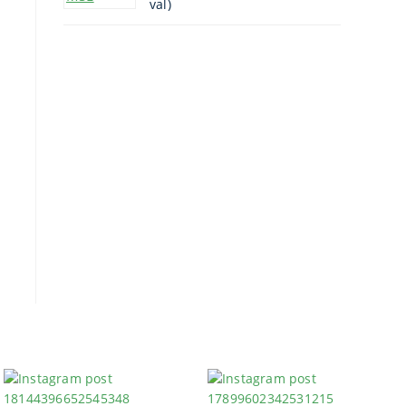
val)
was:
is:
463.185 Ft.
301.070 Ft.
m