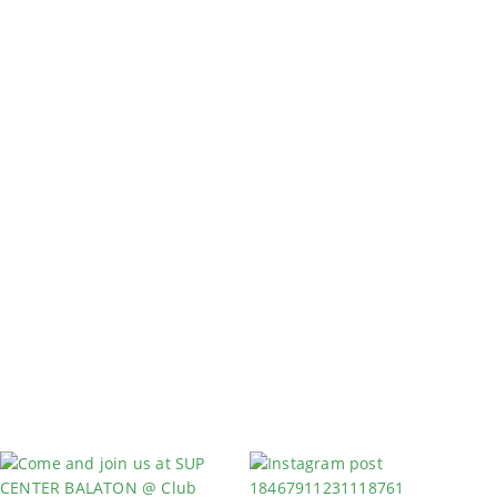
Felfújható SUP deszka (iSUP)
Kiváló minőség, könnyű kezelhetőség. A hagyományos de
vagy Air SUP) rendkívül kényelmes az evezés. Ez a boa
tudnak kellőképpen tárolni egy ekkora felszerelést. A 
alatt, időt és energiát spórolva. Használton kívül a zs
szállítható, nincs szükség extra tárolóhelyekre. A mi
könnyebb, kevésbé sérülékeny, egyszerűen mobilizálható