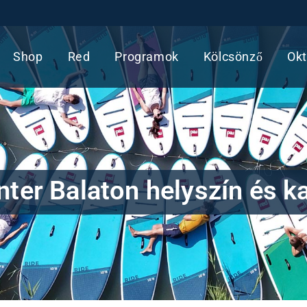
Shop
Red
Programok
Kölcsönző
Okt
ter Balaton helyszín és k