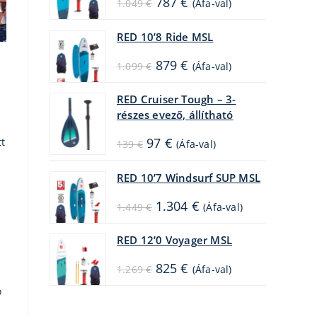
787
€
1.049
€
(Áfa-val)
price
price
was:
is:
1.049 €.
787 €.
RED 10’8 Ride MSL
Original
Current
879
€
1.099
€
(Áfa-val)
price
price
was:
is:
1.099 €.
879 €.
RED Cruiser Tough – 3-
részes evező, állítható
Original
Current
97
€
tt
139
€
(Áfa-val)
price
price
was:
is:
139 €.
97 €.
RED 10’7 Windsurf SUP MSL
Original
Current
1.304
€
1.449
€
(Áfa-val)
price
price
was:
is:
1.449 €.
1.304 €.
RED 12’0 Voyager MSL
Original
Current
825
€
1.269
€
(Áfa-val)
price
price
was:
is:
ó
1.269 €.
825 €.