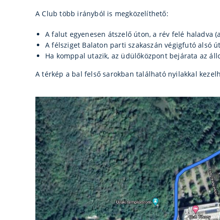
A Club több irányból is megközelíthető:
A falut egyenesen átszelő úton, a rév felé haladva 
A félsziget Balaton parti szakaszán végigfutó alsó ú
Ha komppal utazik, az üdülőközpont bejárata az állo
A térkép a bal felső sarokban található nyilakkal kezelh