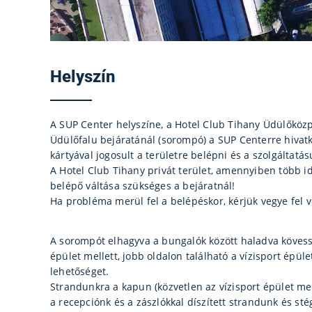
Helyszín
A SUP Center helyszíne, a Hotel Club Tihany Üdülőközp
Üdülőfalu bejáratánál (sorompó) a SUP Centerre hivatk
kártyával jogosult a területre belépni és a szolgáltatá
A Hotel Club Tihany privát terület, amennyiben több id
belépő váltása szükséges a bejáratnál!
Ha probléma merül fel a belépéskor, kérjük vegye fel v
A sorompót elhagyva a bungalók között haladva kövesse
épület mellett, jobb oldalon található a vízisport épül
lehetőséget.
Strandunkra a kapun (közvetlen az vízisport épület mell
a recepciónk és a zászlókkal díszített strandunk és sté