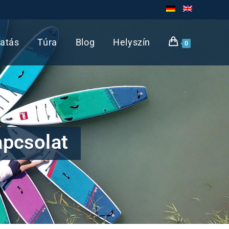
atás
Túra
Blog
Helyszín
0
apcsolat