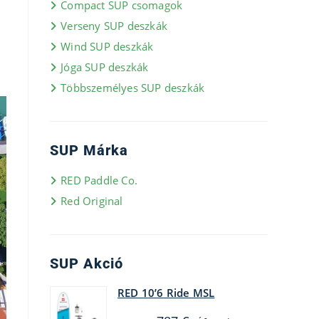
Compact SUP csomagok
Verseny SUP deszkák
Wind SUP deszkák
Jóga SUP deszkák
Többszemélyes SUP deszkák
SUP Márka
RED Paddle Co.
Red Original
SUP Akció
RED 10’6 Ride MSL
Original
Current