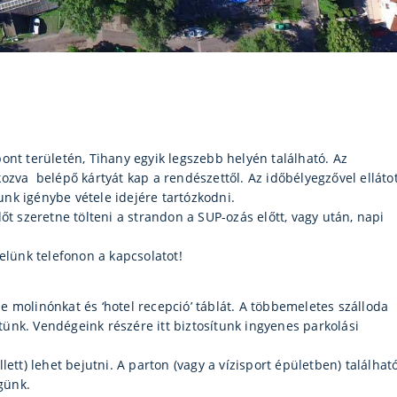
ont területén, Tihany egyik legszebb helyén található. Az
ozva belépő kártyát kap a rendészettől. Az időbélyegzővel elláto
sunk igénybe vétele idejére tartózkodni.
őt szeretne tölteni a strandon a SUP-ozás előtt, vagy után, napi
elünk telefonon a kapcsolatot!
 molinónkat és ‘hotel recepció’ táblát. A többemeletes szálloda
etünk. Vendégeink részére itt biztosítunk ingyenes parkolási
ett) lehet bejutni. A parton (vagy a vízisport épületben) találhat
günk.