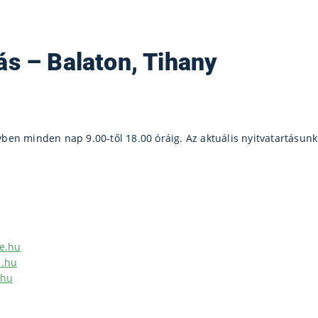
s – Balaton, Tihany
nyben minden nap 9.00-től 18.00 óráig. Az aktuális nyitvatartásunk
e.hu
.hu
.hu