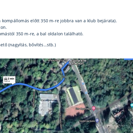
(a kompállomás előtt 350 m-re jobbra van a klub bejárata).
ton.
mástól 350 m-re, a bal oldalon található.
ető (nagyítás, bővítés…stb.)