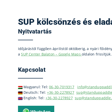
SUP kölcsönzés és eladá
Nyitvatartás
Időjárástól függően áprilistól októberig, a nyári főidé
a
SUP Center Balaton – Google Maps
oldalon frissítjük.
Kapcsolat
Magyarul: Tel:
06-30-7019317
info@standuppaddl
Deutsch: Tel:
+36-30-2278927
sup@standuppaddle
English: Tel:
+36-30-2278927
sup@standuppaddle