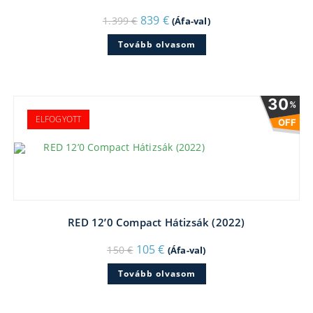
Original
Current
839
€
1.399
€
(Áfa-val)
price
price
was:
is:
Tovább olvasom
1.399 €.
839 €.
30
%
ELFOGYOTT
OFF
RED 12’0 Compact Hátizsák (2022)
Original
Current
105
€
150
€
(Áfa-val)
price
price
was:
is:
Tovább olvasom
150 €.
105 €.