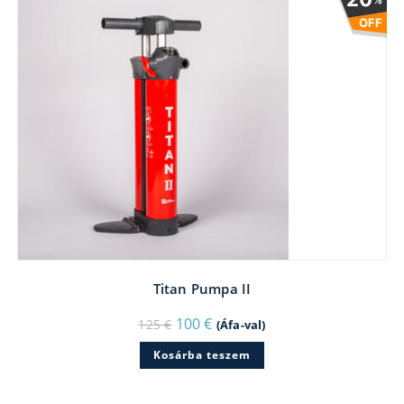
OFF
Titan Pumpa II
Original
Current
100
€
125
€
(Áfa-val)
price
price
was:
is:
Kosárba teszem
125 €.
100 €.