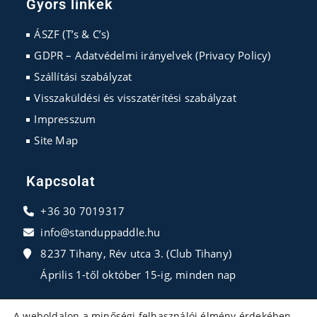
Gyors linkek
a
a
a
new
new
new
ÁSZF (T’s & C’s)
tab
tab
tab
GDPR – Adatvédelmi irányelvek (Privacy Policy)
Szállítási szabályzat
Visszaküldési és visszatérítési szabályzat
Impresszum
Site Map
Kapcsolat
+36 30 7019317
info@standuppaddle.hu
8237 Tihany, Rév utca 3. (Club Tihany)
Április 1-től október 15-ig, minden nap
A weboldalon a minőségi felhasználói élmény érdekében