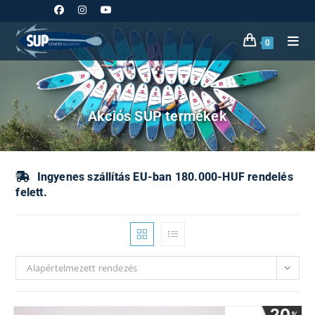
Skip
to
content
0
Akciós SUP termékek
Ingyenes szállítás EU-ban 180.000-HUF rendelés
felett.
Alapértelmezett rendezés
20
%