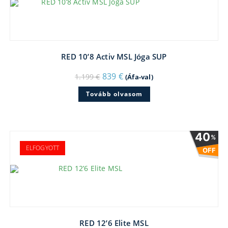
RED 10’8 Activ MSL Jóga SUP
Original
Current
839
€
1.199
€
(Áfa-val)
price
price
was:
is:
Tovább olvasom
1.199 €.
839 €.
40
%
ELFOGYOTT
OFF
RED 12’6 Elite MSL