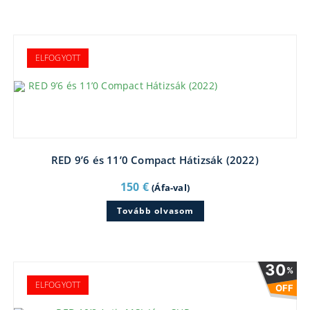
ELFOGYOTT
RED 9’6 és 11’0 Compact Hátizsák (2022)
150
€
(Áfa-val)
Tovább olvasom
30
%
ELFOGYOTT
OFF