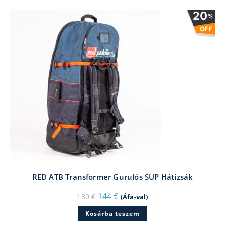
20
%
OFF
RED ATB Transformer Gurulós SUP Hátizsák
Original
Current
144
€
180
€
(Áfa-val)
price
price
was:
is:
Kosárba teszem
180 €.
144 €.