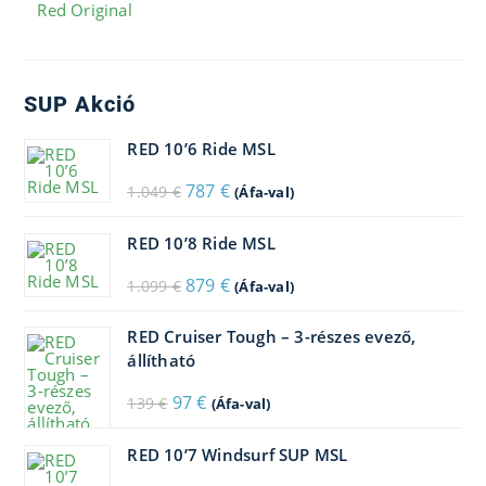
Red Original
SUP Akció
RED 10’6 Ride MSL
Original
Current
787
€
1.049
€
(Áfa-val)
price
price
was:
is:
1.049 €.
787 €.
RED 10’8 Ride MSL
Original
Current
879
€
1.099
€
(Áfa-val)
price
price
was:
is:
1.099 €.
879 €.
RED Cruiser Tough – 3-részes evező,
állítható
Original
Current
97
€
139
€
(Áfa-val)
price
price
was:
is:
139 €.
97 €.
RED 10’7 Windsurf SUP MSL