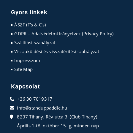
Opens
Opens
Opens
in
in
in
Gyors linkek
a
a
a
new
new
new
ÁSZF (T’s & C’s)
tab
tab
tab
GDPR – Adatvédelmi irányelvek (Privacy Policy)
Szállítási szabályzat
Visszaküldési és visszatérítési szabályzat
Impresszum
Site Map
Kapcsolat
+36 30 7019317
info@standuppaddle.hu
8237 Tihany, Rév utca 3. (Club Tihany)
Április 1-től október 15-ig, minden nap