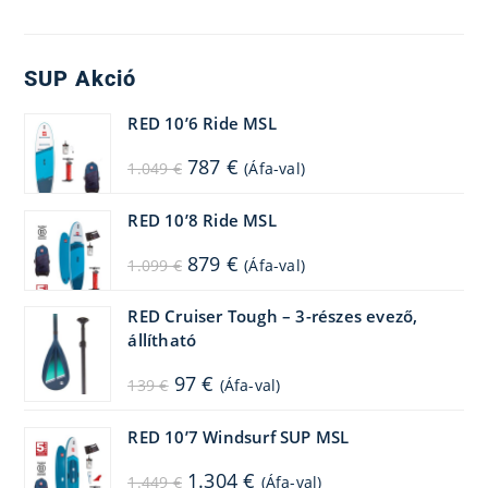
SUP Akció
RED 10’6 Ride MSL
Original
Current
787
€
1.049
€
(Áfa-val)
price
price
was:
is:
1.049 €.
787 €.
RED 10’8 Ride MSL
Original
Current
879
€
1.099
€
(Áfa-val)
price
price
was:
is:
1.099 €.
879 €.
RED Cruiser Tough – 3-részes evező,
állítható
Original
Current
97
€
139
€
(Áfa-val)
price
price
was:
is:
139 €.
97 €.
RED 10’7 Windsurf SUP MSL
Original
Current
1.304
€
1.449
€
(Áfa-val)