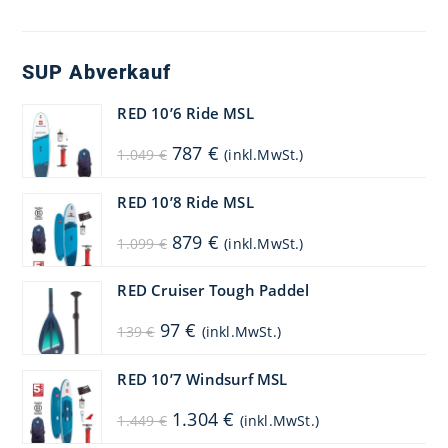
SUP Abverkauf
RED 10’6 Ride MSL
Ursprünglicher
Aktueller
787
€
1.049
€
(inkl.MwSt.)
Preis
Preis
war:
ist:
1.049 €
787 €.
RED 10’8 Ride MSL
Ursprünglicher
Aktueller
879
€
1.099
€
(inkl.MwSt.)
Preis
Preis
war:
ist:
1.099 €
879 €.
RED Cruiser Tough Paddel
Ursprünglicher
Aktueller
97
€
139
€
(inkl.MwSt.)
Preis
Preis
war:
ist:
139 €
97 €.
RED 10’7 Windsurf MSL
Ursprünglicher
Aktueller
1.304
€
1.449
€
(inkl.MwSt.)
Preis
Preis
war:
ist: