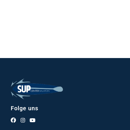
Folge uns
Opens
Opens
Opens