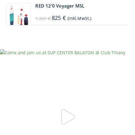
1.449 €
1.304 €.
RED 12’0 Voyager MSL
Ursprünglicher
Aktueller
825
€
1.269
€
(inkl.MwSt.)
Preis
Preis
war:
ist:
1.269 €
825 €.