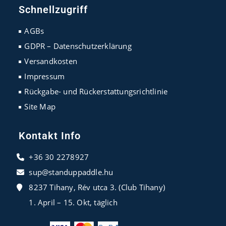
in
in
in
Schnellzugriff
a
a
a
new
new
new
AGBs
tab
tab
tab
GDPR – Datenschutzerklärung
Versandkosten
Impressum
Rückgabe- und Rückerstattungsrichtlinie
Site Map
Kontakt Info
+36 30 2278927
sup@standuppaddle.hu
8237 Tihany, Rév utca 3. (Club Tihany)
1. April – 15. Okt, täglich