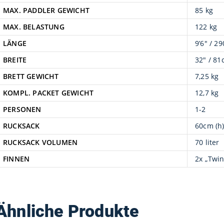
MAX. PADDLER GEWICHT
85 kg
MAX. BELASTUNG
122 kg
LÄNGE
9’6″ / 2
BREITE
32″ / 8
BRETT GEWICHT
7,25 kg
KOMPL. PACKET GEWICHT
12,7 kg
PERSONEN
1-2
RUCKSACK
60cm (h)
RUCKSACK VOLUMEN
70 liter
FINNEN
2x „Twin
Ähnliche Produkte