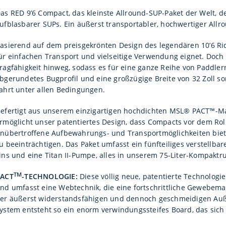
as RED 9’6 Compact, das kleinste Allround-SUP-Paket der Welt, de
ufblasbarer SUPs. Ein äußerst transportabler, hochwertiger Allro
asierend auf dem preisgekrönten Design des legendären 10’6 Ride
ür einfachen Transport und vielseitige Verwendung eignet. Doch
ragfähigkeit hinweg, sodass es für eine ganze Reihe von Paddlern
bgerundetes Bugprofil und eine großzügige Breite von 32 Zoll s
ahrt unter allen Bedingungen.
efertigt aus unserem einzigartigen hochdichten MSL® PACT™-Mate
rmöglicht unser patentiertes Design, dass Compacts vor dem Rol
nübertroffene Aufbewahrungs- und Transportmöglichkeiten biete
u beeinträchtigen. Das Paket umfasst ein fünfteiliges verstellba
ins und eine Titan II-Pumpe, alles in unserem 75-Liter-Kompaktr
TM
ACT
-TECHNOLOGIE:
Diese völlig neue, patentierte Technolog
nd umfasst eine Webtechnik, die eine fortschrittliche Gewebemat
er äußerst widerstandsfähigen und dennoch geschmeidigen Auß
ystem entsteht so ein enorm verwindungssteifes Board, das sich