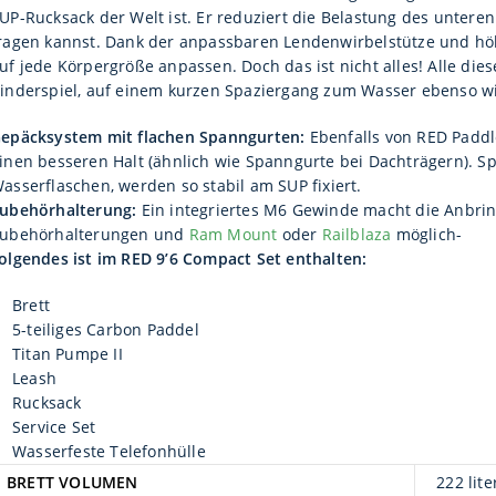
UP-Rucksack der Welt ist. Er reduziert die Belastung des unter
ragen kannst. Dank der anpassbaren Lendenwirbelstütze und hö
uf jede Körpergröße anpassen. Doch das ist nicht alles! Alle d
inderspiel, auf einem kurzen Spaziergang zum Wasser ebenso w
epäcksystem mit flachen Spanngurten:
Ebenfalls von RED Paddle
inen besseren Halt (ähnlich wie Spanngurte bei Dachträgern). Sp
asserflaschen, werden so stabil am SUP fixiert.
ubehörhalterung:
Ein integriertes M6 Gewinde macht die Anbri
ubehörhalterungen und
Ram Mount
oder
Railblaza
möglich-
olgendes ist im RED 9’6 Compact Set enthalten:
Brett
5-teiliges Carbon Paddel
Titan Pumpe II
Leash
Rucksack
Service Set
Wasserfeste Telefonhülle
BRETT VOLUMEN
222 lite