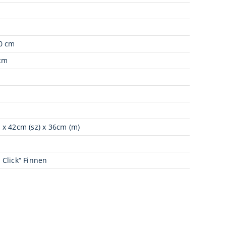
90 cm
1cm
 x 42cm (sz) x 36cm (m)
 Click“ Finnen