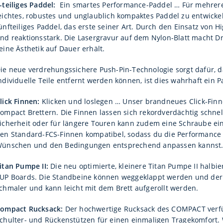
-teiliges Paddel:
Ein smartes Performance-Paddel …
Für mehrere
eichtes, robustes und unglaublich kompaktes Paddel zu entwickeln
ünfteiliges Paddel, das erste seiner Art. Durch den Einsatz von
nd reaktionsstark. Die Lasergravur auf dem Nylon-Blatt macht Dr
eine Ästhetik auf Dauer erhält.
ie neue verdrehungssichere Push-Pin-Technologie sorgt dafür, d
ndividuelle Teile entfernt werden können, ist dies wahrhaft ein P
lick Finnen:
Klicken und loslegen …
Unser brandneues Click-Finn
ompact Brettern. Die Finnen lassen sich rekordverdächtig schnel
icherheit oder für längere Touren kann zudem eine Schraube ein
en Standard-FCS-Finnen kompatibel, sodass du die Performance
ünschen und den Bedingungen entsprechend anpassen kannst
itan Pumpe II:
Die neu optimierte, kleinere Titan Pumpe II halb
UP Boards. Die Standbeine können weggeklappt werden und der 
chmaler und kann leicht mit dem Brett aufgerollt werden.
ompact Rucksack:
Der hochwertige Rucksack des COMPACT verfüg
chulter- und Rückenstützen für einen einmaligen Tragekomfort. 