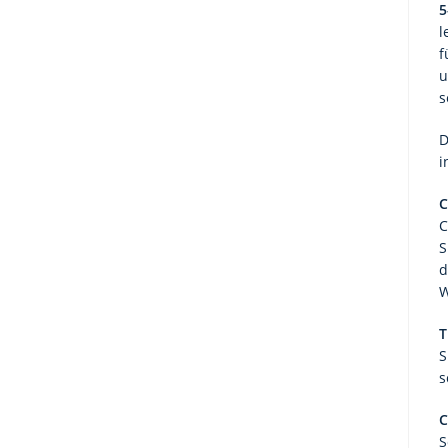
5
l
f
u
s
D
i
C
C
S
d
W
T
S
s
C
S