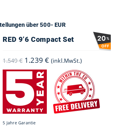
stellungen über 500- EUR
20
RED 9’6 Compact Set
%
OFF
1.239
€
Ursprünglicher
Aktueller
1.549
€
(inkl.MwSt.)
Preis
Preis
war:
ist:
1.549 €
1.239 €.
5 Jahre Garantie