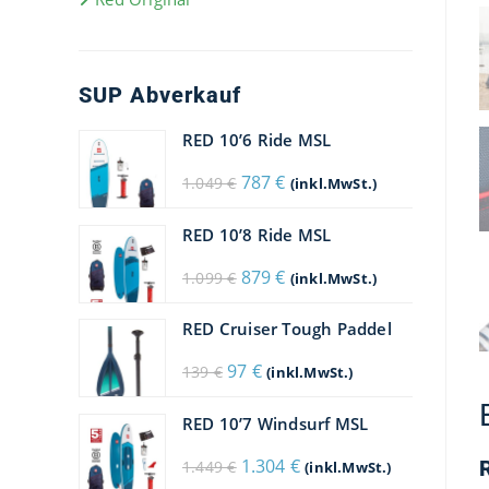
SUP Abverkauf
RED 10’6 Ride MSL
Ursprünglicher
Aktueller
787
€
1.049
€
(inkl.MwSt.)
Preis
Preis
war:
ist:
1.049 €
787 €.
RED 10’8 Ride MSL
Ursprünglicher
Aktueller
879
€
1.099
€
(inkl.MwSt.)
Preis
Preis
war:
ist:
1.099 €
879 €.
RED Cruiser Tough Paddel
Ursprünglicher
Aktueller
97
€
139
€
(inkl.MwSt.)
Preis
Preis
war:
ist:
139 €
97 €.
RED 10’7 Windsurf MSL
Ursprünglicher
Aktueller
1.304
€
1.449
€
(inkl.MwSt.)
Preis
Preis