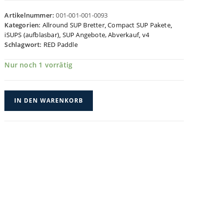
Artikelnummer:
001-001-001-0093
Kategorien:
Allround SUP Bretter
,
Compact SUP Pakete
,
iSUPS (aufblasbar)
,
SUP Angebote, Abverkauf
,
v4
Schlagwort:
RED Paddle
Nur noch 1 vorrätig
RED
IN DEN WARENKORB
9'6
Compact
Set
Menge