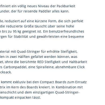
finiert ein völlig neues Niveau der Packbarkeit
under, der für reisende Paddler alles kann.
, reduziert auf eine kürzere Form, die sich perfekt
 die reduzierte Größe täuscht über seine hohe
 bis zu 95 kg geeignet ist. Ein benutzerfreundliches
orgen für Stabilität und gewährleisten eine bequeme
rial mit Quad-Stringer für erhöhte Steifigkeit,
len in zwei Hälften gefaltet werden können, was
t, ohne die berühmte RED Steifigkeit und Haltbarkeit
res Carbonpaddel, eine Spiralleine, abnehmbare Click
ucksack.
ie kommt exklusiv bei den Compact Boards zum Einsatz
rix im Kern des Boards kreiert. In Kombination mit
enschicht und dem einzigartigen Quad-Stringer-
 kompakt einpacken lässt.