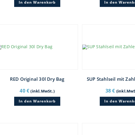
In den Warenkorb
In den Warenk
RED Original 30l Dry Bag
SUP Stahlseil mit Zah
40
€
38
€
(inkl.MwSt.)
(inkl.MwS
In den Warenkorb
In den Warenk