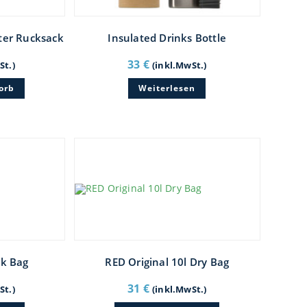
ter Rucksack
Insulated Drinks Bottle
33
€
St.)
(inkl.MwSt.)
orb
Weiterlesen
ck Bag
RED Original 10l Dry Bag
31
€
St.)
(inkl.MwSt.)