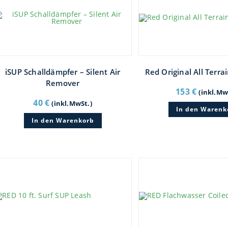
iSUP Schalldämpfer – Silent Air
Red Original All Terr
Remover
153
€
(inkl.Mw
40
€
(inkl.MwSt.)
In den Warenk
In den Warenkorb