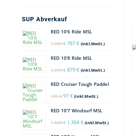
SUP Abverkauf
RED 10’6 Ride MSL
Ursprünglicher
Aktueller
787
€
1.049
€
(inkl.MwSt.)
Preis
Preis
war:
ist:
1.049 €
787 €.
RED 10’8 Ride MSL
Ursprünglicher
Aktueller
879
€
1.099
€
(inkl.MwSt.)
Preis
Preis
war:
ist:
1.099 €
879 €.
RED Cruiser Tough Paddel
Ursprünglicher
Aktueller
97
€
139
€
(inkl.MwSt.)
Preis
Preis
war:
ist:
139 €
97 €.
RED 10’7 Windsurf MSL
Ursprünglicher
Aktueller
1.304
€
1.449
€
(inkl.MwSt.)
Preis
Preis
war:
ist:
1.449 €
1.304 €.