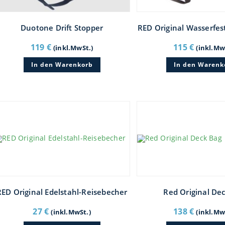
Duotone Drift Stopper
RED Original Wasserfes
119
€
115
€
(inkl.MwSt.)
(inkl.Mw
In den Warenkorb
In den Warenk
RED Original Edelstahl-Reisebecher
Red Original De
27
€
138
€
(inkl.MwSt.)
(inkl.Mw