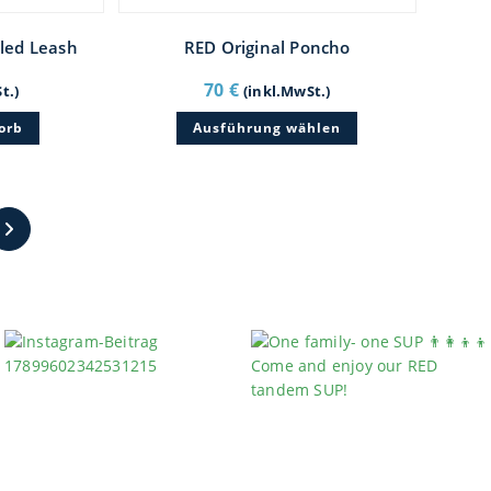
led Leash
RED Original Poncho
70
€
t.)
(inkl.MwSt.)
Dieses
orb
Ausführung wählen
Produkt
weist
mehrere
Varianten
auf.
Die
Optionen
können
auf
der
Produktseite
gewählt
werden