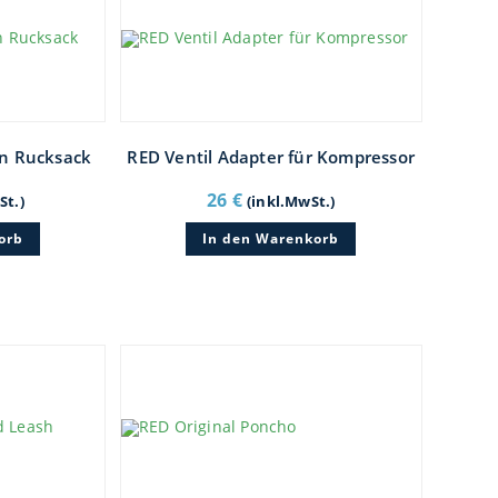
auf
der
Produktseite
gewählt
werden
ain Rucksack
RED Ventil Adapter für Kompressor
26
€
St.)
(inkl.MwSt.)
orb
In den Warenkorb