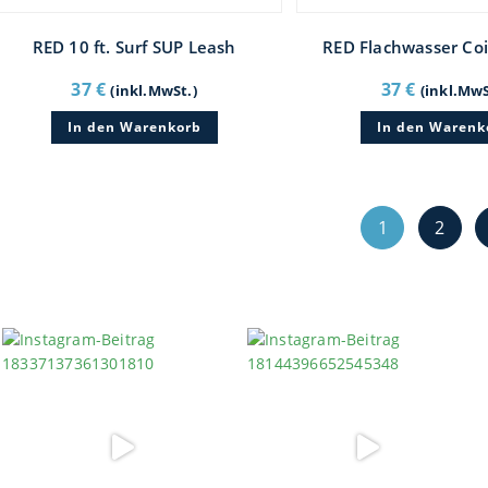
RED 10 ft. Surf SUP Leash
RED Flachwasser Coi
37
€
37
€
(inkl.MwSt.)
(inkl.MwS
In den Warenkorb
In den Warenk
1
2