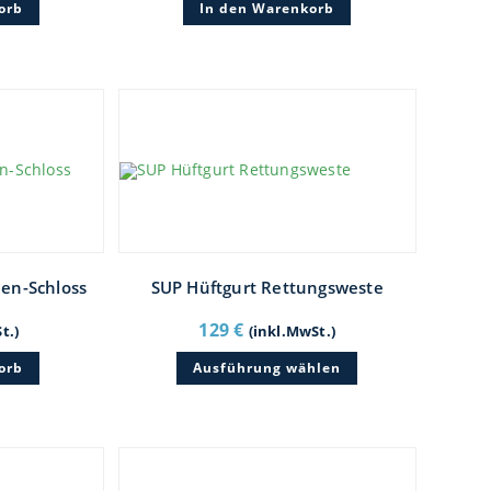
orb
In den Warenkorb
len-Schloss
SUP Hüftgurt Rettungsweste
129
€
t.)
(inkl.MwSt.)
Dieses
orb
Ausführung wählen
Produkt
weist
mehrere
Varianten
auf.
Die
Optionen
können