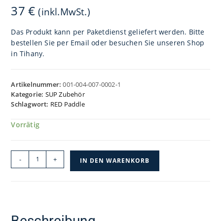
37
€
(inkl.MwSt.)
Das Produkt kann per Paketdienst geliefert werden. Bitte
bestellen Sie per Email oder besuchen Sie unseren Shop
in Tihany.
Artikelnummer:
001-004-007-0002-1
Kategorie:
SUP Zubehör
Schlagwort:
RED Paddle
Vorrätig
RED
-
+
IN DEN WARENKORB
10
ft.
Surf
SUP
Leash
Beschreibung
Menge