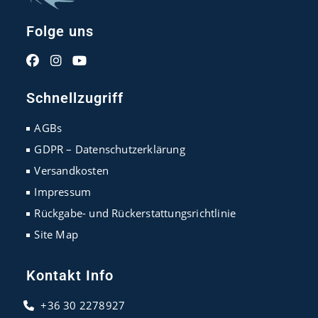
Folge uns
Opens
Opens
Opens
in
in
in
Schnellzugriff
a
a
a
new
new
new
AGBs
tab
tab
tab
GDPR – Datenschutzerklärung
Versandkosten
Impressum
Rückgabe- und Rückerstattungsrichtlinie
Site Map
Kontakt Info
+36 30 2278927