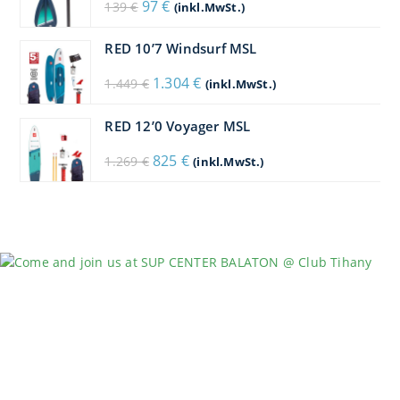
Ursprünglicher
Aktueller
97
€
139
€
(inkl.MwSt.)
Preis
Preis
war:
ist:
139 €
97 €.
RED 10’7 Windsurf MSL
Ursprünglicher
Aktueller
1.304
€
1.449
€
(inkl.MwSt.)
Preis
Preis
war:
ist:
1.449 €
1.304 €.
RED 12’0 Voyager MSL
Ursprünglicher
Aktueller
825
€
1.269
€
(inkl.MwSt.)
Preis
Preis
war:
ist:
1.269 €
825 €.