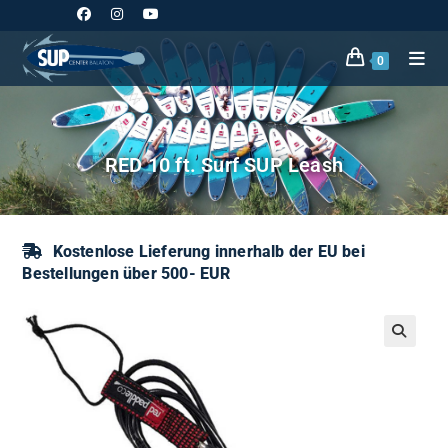
Zum
Inhalt
springen
0
RED 10 ft. Surf SUP Leash
Kostenlose Lieferung innerhalb der EU bei
Bestellungen über 500- EUR
🔍