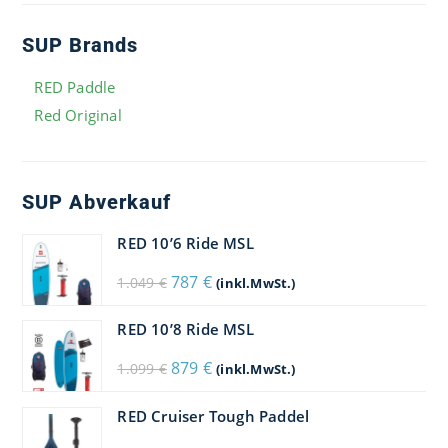
SUP Brands
RED Paddle
Red Original
SUP Abverkauf
RED 10’6 Ride MSL
Ursprünglicher
Aktueller
787
€
1.049
€
(inkl.MwSt.)
Preis
Preis
war:
ist:
1.049 €
787 €.
RED 10’8 Ride MSL
Ursprünglicher
Aktueller
879
€
1.099
€
(inkl.MwSt.)
Preis
Preis
war:
ist:
1.099 €
879 €.
RED Cruiser Tough Paddel