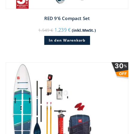
RED 9’6 Compact Set
Ursprünglicher
Aktueller
1.239
€
1.549
€
(inkl.MwSt.)
Preis
Preis
war:
ist:
In den Warenkorb
1.549 €
1.239 €.
30
%
OFF