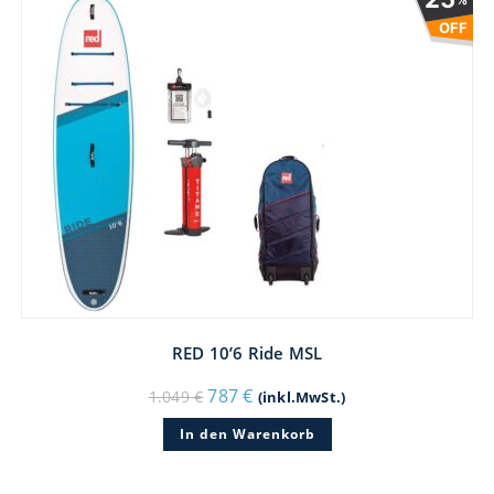
OFF
RED 10’6 Ride MSL
Ursprünglicher
Aktueller
787
€
1.049
€
(inkl.MwSt.)
Preis
Preis
war:
ist:
In den Warenkorb
1.049 €
787 €.