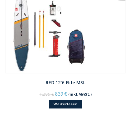
RED 12’6 Elite MSL
Ursprünglicher
Aktueller
839
€
1.399
€
(inkl.MwSt.)
Preis
Preis
war:
ist:
Weiterlesen
1.399 €
839 €.