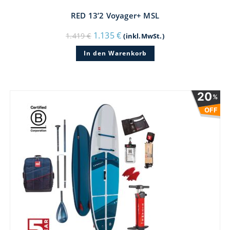
RED 13’2 Voyager+ MSL
Ursprünglicher
Aktueller
1.135
€
1.419
€
(inkl.MwSt.)
Preis
Preis
war:
ist:
In den Warenkorb
1.419 €
1.135 €.
20
%
OFF