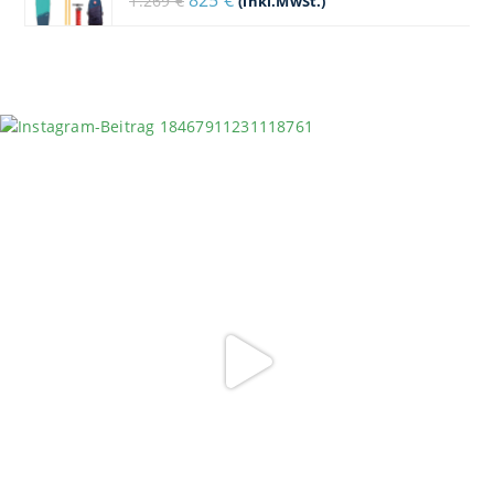
825
€
1.269
€
(inkl.MwSt.)
Preis
Preis
war:
ist:
1.269 €
825 €.