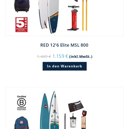
RED 12’6 Elite MSL 800
Ursprünglicher
Aktueller
1.159
€
1.449
€
(inkl.MwSt.)
Preis
Preis
war:
ist:
In den Warenkorb
1.449 €
1.159 €.