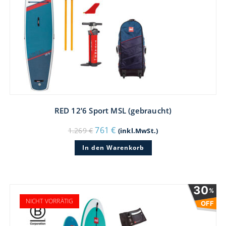
RED 12’6 Sport MSL (gebraucht)
Ursprünglicher
Aktueller
761
€
1.269
€
(inkl.MwSt.)
Preis
Preis
war:
ist:
In den Warenkorb
1.269 €
761 €.
30
%
NICHT VORRÄTIG
OFF