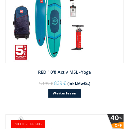
RED 10’8 Activ MSL -Yoga
Ursprünglicher
Aktueller
839
€
1.199
€
(inkl.MwSt.)
Preis
Preis
war:
ist:
Weiterlesen
1.199 €
839 €.
40
%
NICHT VORRÄTIG
OFF