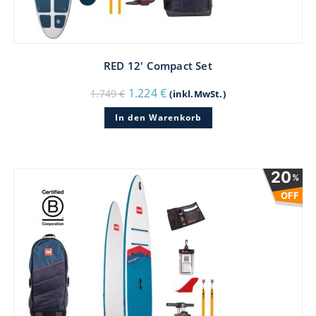
RED 12′ Compact Set
Ursprünglicher
Aktueller
1.224
€
1.749
€
(inkl.MwSt.)
Preis
Preis
war:
ist:
In den Warenkorb
1.749 €
1.224 €.
20
%
OFF