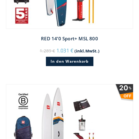
RED 14’0 Sport+ MSL 800
Ursprünglicher
Aktueller
1.031
€
1.289
€
(inkl.MwSt.)
Preis
Preis
war:
ist:
In den Warenkorb
1.289 €
1.031 €.
20
%
OFF