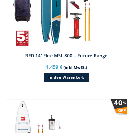
RED 14′ Elite MSL 800 – Future Range
1.459
€
(inkl.MwSt.)
In den Warenkorb
40
%
OFF