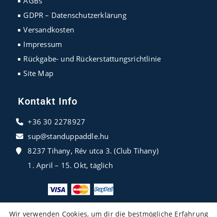
AGBs
tab
tab
tab
GDPR – Datenschutzerklärung
Versandkosten
Impressum
Rückgabe- und Rückerstattungsrichtlinie
Site Map
Kontakt Info
+36 30 2278927
sup@standuppaddle.hu
8237 Tihany, Rév utca 3. (Club Tihany)
1. April – 15. Okt, täglich
Wir verwenden Cookies, um dir die bestmögliche Erfahrung