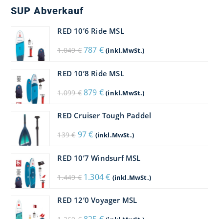
SUP Abverkauf
RED 10’6 Ride MSL
Ursprünglicher
Aktueller
787
€
1.049
€
(inkl.MwSt.)
Preis
Preis
war:
ist:
1.049 €
787 €.
RED 10’8 Ride MSL
Ursprünglicher
Aktueller
879
€
1.099
€
(inkl.MwSt.)
Preis
Preis
war:
ist:
1.099 €
879 €.
RED Cruiser Tough Paddel
Ursprünglicher
Aktueller
97
€
139
€
(inkl.MwSt.)
Preis
Preis
war:
ist:
139 €
97 €.
RED 10’7 Windsurf MSL
Ursprünglicher
Aktueller
1.304
€
1.449
€
(inkl.MwSt.)
Preis
Preis
war:
ist:
1.449 €
1.304 €.
RED 12’0 Voyager MSL
Ursprünglicher
Aktueller