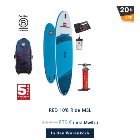
20
%
OFF
RED 10’8 Ride MSL
Ursprünglicher
Aktueller
879
€
1.099
€
(inkl.MwSt.)
Preis
Preis
war:
ist:
In den Warenkorb
1.099 €
879 €.