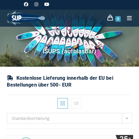
Zum
Inhalt
springen
0
iSUPS (aufblasbar)
Kostenlose Lieferung innerhalb der EU bei
Bestellungen über 500- EUR
Standardsortierung
25
%