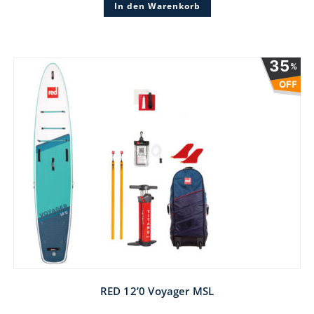
In den Warenkorb
1.449 €
1.304 €.
35
%
OFF
RED 12’0 Voyager MSL