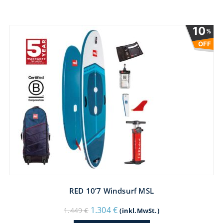
10
%
OFF
RED 10’7 Windsurf MSL
Ursprünglicher
Aktueller
1.304
€
1.449
€
(inkl.MwSt.)
Preis
Preis
war:
ist: