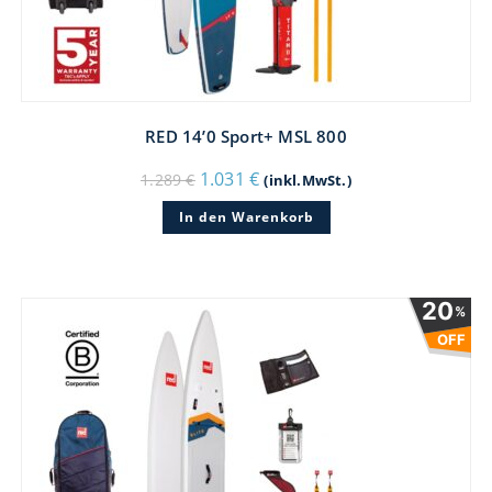
RED 14’0 Sport+ MSL 800
Ursprünglicher
Aktueller
1.031
€
1.289
€
(inkl.MwSt.)
Preis
Preis
war:
ist:
In den Warenkorb
1.289 €
1.031 €.
20
%
OFF