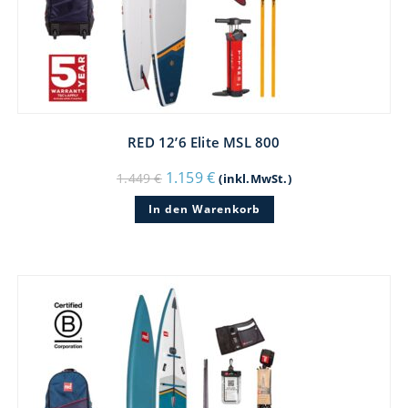
RED 12’6 Elite MSL 800
Ursprünglicher
Aktueller
1.159
€
1.449
€
(inkl.MwSt.)
Preis
Preis
war:
ist:
In den Warenkorb
1.449 €
1.159 €.