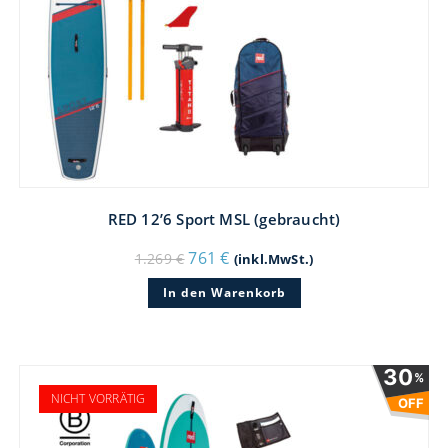
RED 12’6 Sport MSL (gebraucht)
Ursprünglicher
Aktueller
761
€
1.269
€
(inkl.MwSt.)
Preis
Preis
war:
ist:
In den Warenkorb
1.269 €
761 €.
30
%
NICHT VORRÄTIG
OFF