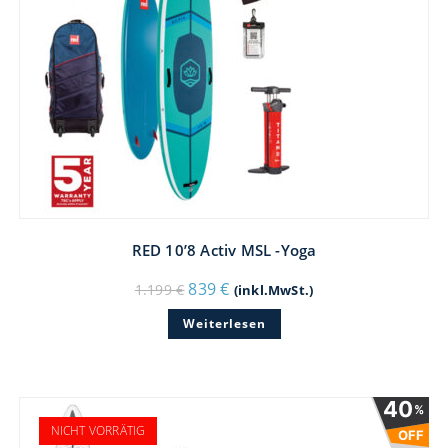
RED 10’8 Activ MSL -Yoga
Ursprünglicher
Aktueller
839
€
1.199
€
(inkl.MwSt.)
Preis
Preis
war:
ist:
Weiterlesen
1.199 €
839 €.
40
%
NICHT VORRÄTIG
OFF