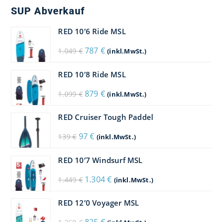
SUP Abverkauf
RED 10’6 Ride MSL
Ursprünglicher
Aktueller
787
€
1.049
€
(inkl.MwSt.)
Preis
Preis
war:
ist:
1.049 €
787 €.
RED 10’8 Ride MSL
Ursprünglicher
Aktueller
879
€
1.099
€
(inkl.MwSt.)
Preis
Preis
war:
ist:
1.099 €
879 €.
RED Cruiser Tough Paddel
Ursprünglicher
Aktueller
97
€
139
€
(inkl.MwSt.)
Preis
Preis
war:
ist:
139 €
97 €.
RED 10’7 Windsurf MSL
Ursprünglicher
Aktueller
1.304
€
1.449
€
(inkl.MwSt.)
Preis
Preis
war:
ist:
1.449 €
1.304 €.
RED 12’0 Voyager MSL
Ursprünglicher
Aktueller