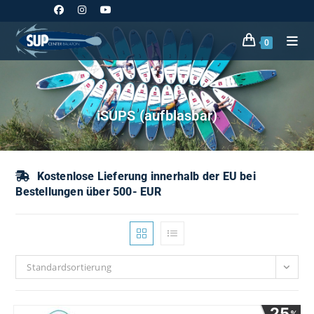
Zum
Inhalt
springen
0
iSUPS (aufblasbar)
Kostenlose Lieferung innerhalb der EU bei
Bestellungen über 500- EUR
Standardsortierung
25
%