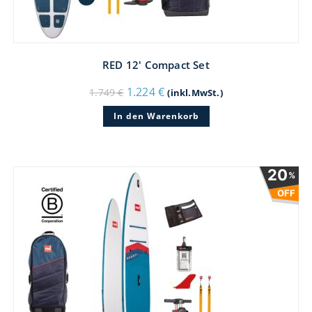
RED 12′ Compact Set
Ursprünglicher
Aktueller
1.224
€
1.749
€
(inkl.MwSt.)
Preis
Preis
war:
ist:
In den Warenkorb
1.749 €
1.224 €.
20
%
OFF