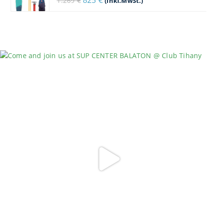
825
€
1.269
€
(inkl.MwSt.)
Preis
Preis
war:
ist:
1.269 €
825 €.