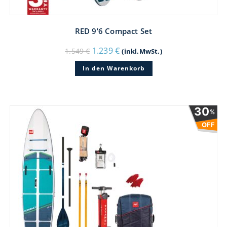
RED 9’6 Compact Set
Ursprünglicher
Aktueller
1.239
€
1.549
€
(inkl.MwSt.)
Preis
Preis
war:
ist:
In den Warenkorb
1.549 €
1.239 €.
30
%
OFF