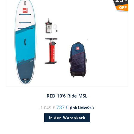
OFF
RED 10’6 Ride MSL
Ursprünglicher
Aktueller
787
€
1.049
€
(inkl.MwSt.)
Preis
Preis
war:
ist:
In den Warenkorb
1.049 €
787 €.