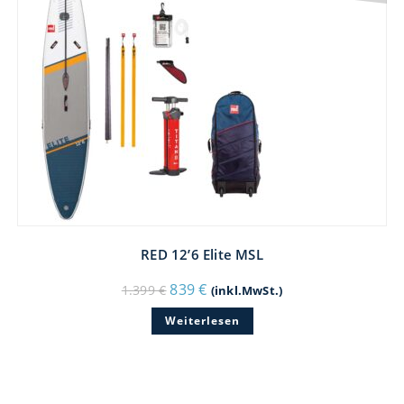
RED 12’6 Elite MSL
Ursprünglicher
Aktueller
839
€
1.399
€
(inkl.MwSt.)
Preis
Preis
war:
ist:
Weiterlesen
1.399 €
839 €.