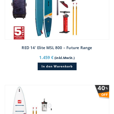
RED 14′ Elite MSL 800 – Future Range
1.459
€
(inkl.MwSt.)
In den Warenkorb
40
%
OFF