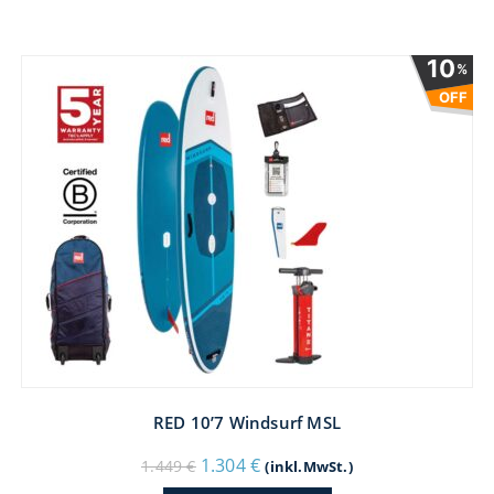
10
%
OFF
RED 10’7 Windsurf MSL
Ursprünglicher
Aktueller
1.304
€
1.449
€
(inkl.MwSt.)
Preis
Preis
war:
ist: