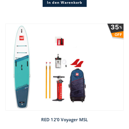
In den Warenkorb
1.449 €
1.304 €.
35
%
OFF
RED 12’0 Voyager MSL