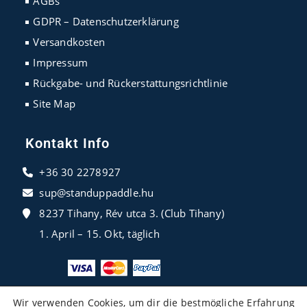
AGBs
tab
tab
tab
GDPR – Datenschutzerklärung
Versandkosten
Impressum
Rückgabe- und Rückerstattungsrichtlinie
Site Map
Kontakt Info
+36 30 2278927
sup@standuppaddle.hu
8237 Tihany, Rév utca 3. (Club Tihany)
1. April – 15. Okt, täglich
Wir verwenden Cookies, um dir die bestmögliche Erfahrung