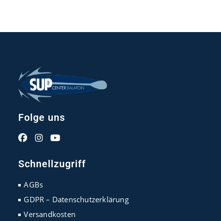
Folge uns
Opens
Opens
Opens
in
in
in
Schnellzugriff
a
a
a
new
new
new
AGBs
tab
tab
tab
GDPR – Datenschutzerklärung
Versandkosten