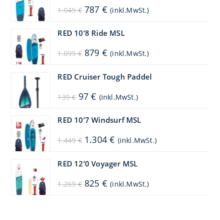
Ursprünglicher
Aktueller
787
€
1.049
€
(inkl.MwSt.)
Preis
Preis
war:
ist:
1.049 €
787 €.
RED 10’8 Ride MSL
Ursprünglicher
Aktueller
879
€
1.099
€
(inkl.MwSt.)
Preis
Preis
war:
ist:
1.099 €
879 €.
RED Cruiser Tough Paddel
Ursprünglicher
Aktueller
97
€
139
€
(inkl.MwSt.)
Preis
Preis
war:
ist:
139 €
97 €.
RED 10’7 Windsurf MSL
Ursprünglicher
Aktueller
1.304
€
1.449
€
(inkl.MwSt.)
Preis
Preis
war:
ist:
1.449 €
1.304 €.
RED 12’0 Voyager MSL
Ursprünglicher
Aktueller
825
€
1.269
€
(inkl.MwSt.)
Preis
Preis
war:
ist:
1.269 €
825 €.