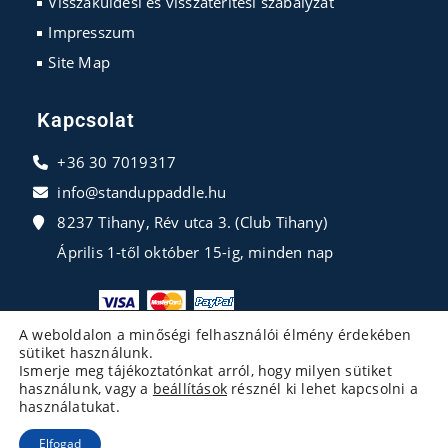
Visszaküldési és visszatérítési szabályzat
Impresszum
Site Map
Kapcsolat
+36 30 7019317
info@standuppaddle.hu
8237 Tihany, Rév utca 3. (Club Tihany)
Április 1-től október 15-ig, minden nap
A weboldalon a minőségi felhasználói élmény érdekében
sütiket használunk.
Ismerje meg tájékoztatónkat arról, hogy milyen sütiket
használunk, vagy a
beállítások
résznél ki lehet kapcsolni a
használatukat.
Elfogad
Copyright 2026 - Developed By
ExertPro