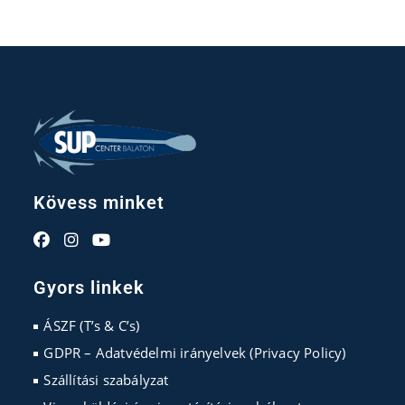
Kövess minket
Opens
Opens
Opens
in
in
in
Gyors linkek
a
a
a
new
new
new
ÁSZF (T’s & C’s)
tab
tab
tab
GDPR – Adatvédelmi irányelvek (Privacy Policy)
Szállítási szabályzat