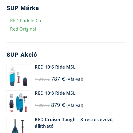
SUP Márka
RED Paddle Co.
Red Original
SUP Akció
RED 10’6 Ride MSL
Original
Current
787
€
1.049
€
(Áfa-val)
price
price
was:
is:
1.049 €.
787 €.
RED 10’8 Ride MSL
Original
Current
879
€
1.099
€
(Áfa-val)
price
price
was:
is:
1.099 €.
879 €.
RED Cruiser Tough – 3-részes evező,
állítható