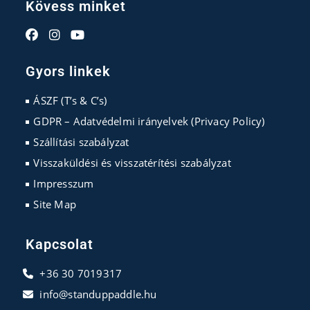
Kövess minket
Opens
Opens
Opens
in
in
in
Gyors linkek
a
a
a
new
new
new
ÁSZF (T’s & C’s)
tab
tab
tab
GDPR – Adatvédelmi irányelvek (Privacy Policy)
Szállítási szabályzat
Visszaküldési és visszatérítési szabályzat
Impresszum
Site Map
Kapcsolat
+36 30 7019317
info@standuppaddle.hu