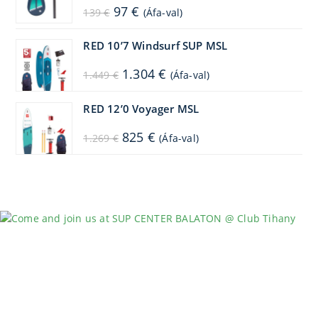
Original
Current
97
€
139
€
(Áfa-val)
price
price
was:
is:
139 €.
97 €.
RED 10’7 Windsurf SUP MSL
Original
Current
1.304
€
1.449
€
(Áfa-val)
price
price
was:
is:
1.449 €.
1.304 €.
RED 12’0 Voyager MSL
Original
Current
825
€
1.269
€
(Áfa-val)
price
price
was:
is:
1.269 €.
825 €.