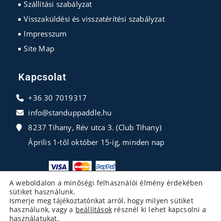
Szállítási szabályzat
Visszaküldési és visszatérítési szabályzat
Impresszum
Site Map
Kapcsolat
+36 30 7019317
info@standuppaddle.hu
8237 Tihany, Rév utca 3. (Club Tihany)
Április 1-től október 15-ig, minden nap
A weboldalon a minőségi felhasználói élmény érdekében
sütiket használunk.
Ismerje meg tájékoztatónkat arról, hogy milyen sütiket
használunk, vagy a
beállítások
résznél ki lehet kapcsolni a
használatukat.