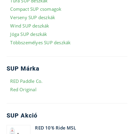
Túra SUP deszkák
Compact SUP csomagok
Verseny SUP deszkák
Wind SUP deszkák
Jóga SUP deszkák
Többszemélyes SUP deszkák
SUP Márka
RED Paddle Co.
Red Original
SUP Akció
RED 10’6 Ride MSL