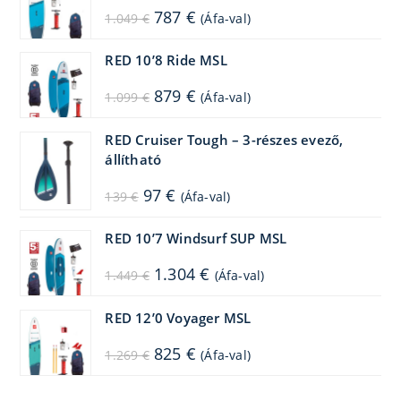
Original
Current
787
€
1.049
€
(Áfa-val)
price
price
was:
is:
1.049 €.
787 €.
RED 10’8 Ride MSL
Original
Current
879
€
1.099
€
(Áfa-val)
price
price
was:
is:
1.099 €.
879 €.
RED Cruiser Tough – 3-részes evező,
állítható
Original
Current
97
€
139
€
(Áfa-val)
price
price
was:
is:
139 €.
97 €.
RED 10’7 Windsurf SUP MSL
Original
Current
1.304
€
1.449
€
(Áfa-val)
price
price
was:
is:
1.449 €.
1.304 €.
RED 12’0 Voyager MSL
Original
Current
825
€
1.269
€
(Áfa-val)
price
price
was:
is:
1.269 €.
825 €.