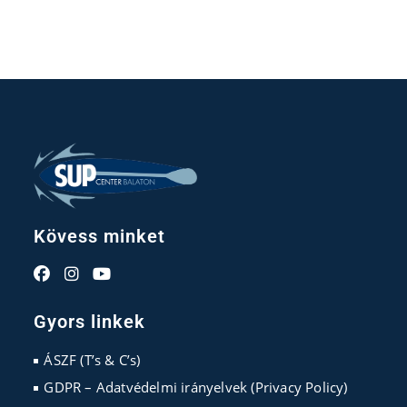
Kövess minket
Opens
Opens
Opens
in
in
in
Gyors linkek
a
a
a
new
new
new
ÁSZF (T’s & C’s)
tab
tab
tab
GDPR – Adatvédelmi irányelvek (Privacy Policy)