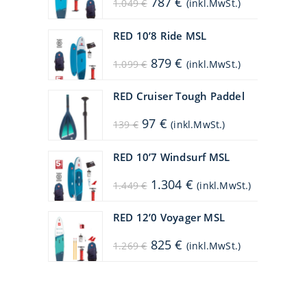
787
€
1.049
€
(inkl.MwSt.)
Preis
Preis
war:
ist:
1.049 €
787 €.
RED 10’8 Ride MSL
Ursprünglicher
Aktueller
879
€
1.099
€
(inkl.MwSt.)
Preis
Preis
war:
ist:
1.099 €
879 €.
RED Cruiser Tough Paddel
Ursprünglicher
Aktueller
97
€
139
€
(inkl.MwSt.)
Preis
Preis
war:
ist:
139 €
97 €.
RED 10’7 Windsurf MSL
Ursprünglicher
Aktueller
1.304
€
1.449
€
(inkl.MwSt.)
Preis
Preis
war:
ist:
1.449 €
1.304 €.
RED 12’0 Voyager MSL
Ursprünglicher
Aktueller
825
€
1.269
€
(inkl.MwSt.)
Preis
Preis
war:
ist:
1.269 €
825 €.