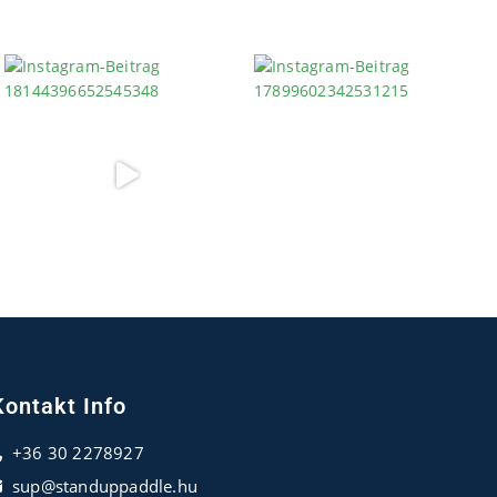
Kontakt Info
+36 30 2278927
sup@standuppaddle.hu