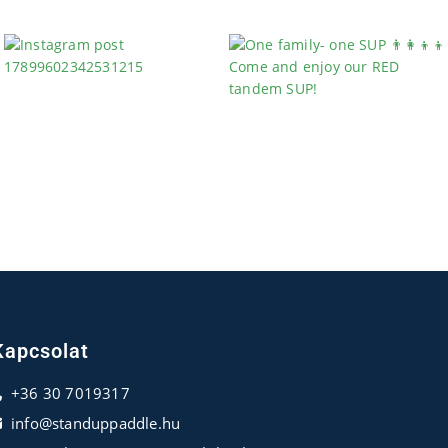
Kapcsolat
+36 30 7019317
info@standuppaddle.hu