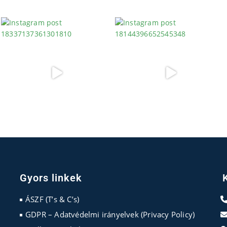
Gyors linkek
ÁSZF (T’s & C’s)
GDPR – Adatvédelmi irányelvek (Privacy Policy)