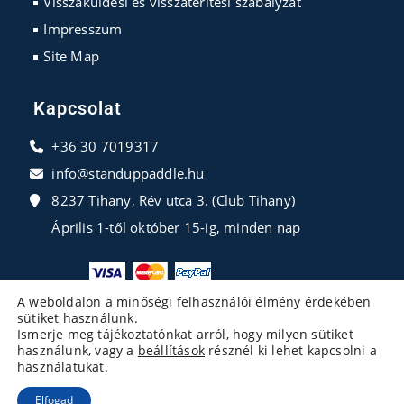
Visszaküldési és visszatérítési szabályzat
Impresszum
Site Map
Kapcsolat
+36 30 7019317
info@standuppaddle.hu
8237 Tihany, Rév utca 3. (Club Tihany)
Április 1-től október 15-ig, minden nap
A weboldalon a minőségi felhasználói élmény érdekében
sütiket használunk.
Ismerje meg tájékoztatónkat arról, hogy milyen sütiket
használunk, vagy a
beállítások
résznél ki lehet kapcsolni a
használatukat.
Elfogad
Copyright 2026 - Developed By
ExertPro