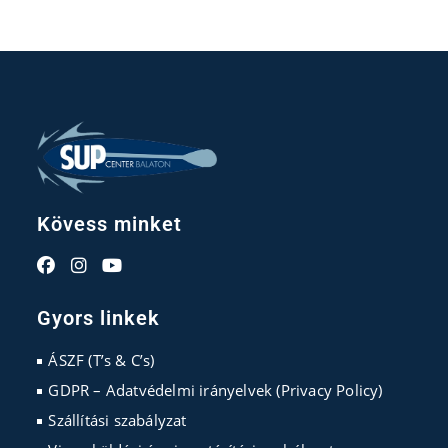
Kövess minket
Opens
Opens
Opens
in
in
in
Gyors linkek
a
a
a
new
new
new
ÁSZF (T’s & C’s)
tab
tab
tab
GDPR – Adatvédelmi irányelvek (Privacy Policy)
Szállítási szabályzat