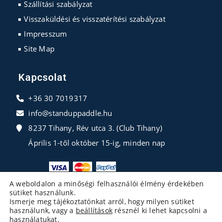
Szállítási szabályzat
Visszaküldési és visszatérítési szabályzat
Impresszum
Site Map
Kapcsolat
+36 30 7019317
info@standuppaddle.hu
8237 Tihany, Rév utca 3. (Club Tihany)
Április 1-től október 15-ig, minden nap
A weboldalon a minőségi felhasználói élmény érdekében
sütiket használunk.
Ismerje meg tájékoztatónkat arról, hogy milyen sütiket
használunk, vagy a
beállítások
résznél ki lehet kapcsolni a
használatukat.