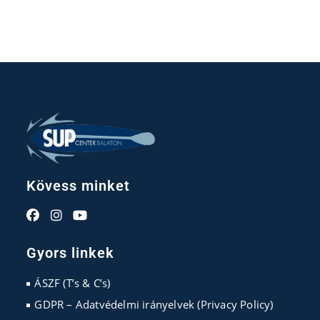
Kövess minket
Opens
Opens
Opens
in
in
in
Gyors linkek
a
a
a
new
new
new
ÁSZF (T’s & C’s)
tab
tab
tab
GDPR – Adatvédelmi irányelvek (Privacy Policy)