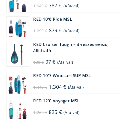
Original
Current
787
€
1.049
€
(Áfa-val)
price
price
was:
is:
1.049 €.
787 €.
RED 10’8 Ride MSL
Original
Current
879
€
1.099
€
(Áfa-val)
price
price
was:
is:
1.099 €.
879 €.
RED Cruiser Tough – 3-részes evező,
állítható
Original
Current
97
€
139
€
(Áfa-val)
price
price
was:
is:
139 €.
97 €.
RED 10’7 Windsurf SUP MSL
Original
Current
1.304
€
1.449
€
(Áfa-val)
price
price
was:
is:
1.449 €.
1.304 €.
RED 12’0 Voyager MSL
Original
Current
825
€
1.269
€
(Áfa-val)
price
price
was:
is:
1.269 €.
825 €.