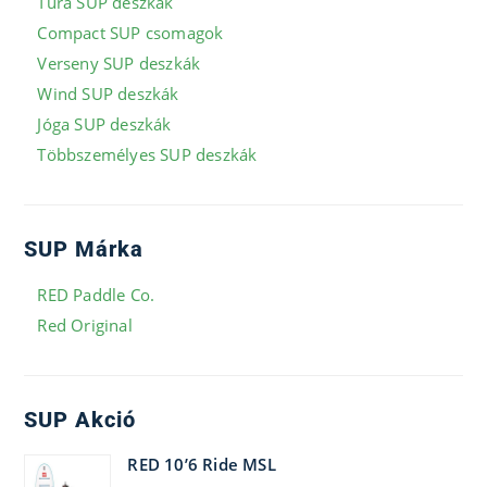
Túra SUP deszkák
Compact SUP csomagok
Verseny SUP deszkák
Wind SUP deszkák
Jóga SUP deszkák
Többszemélyes SUP deszkák
SUP Márka
RED Paddle Co.
Red Original
SUP Akció
RED 10’6 Ride MSL