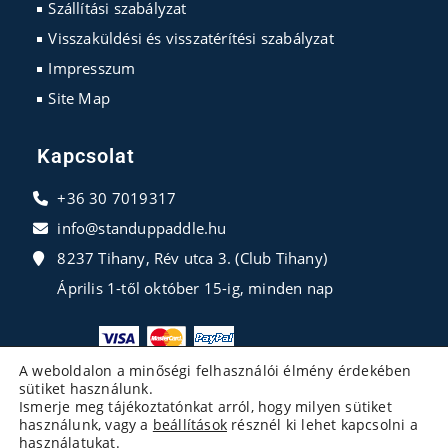
Szállítási szabályzat
Visszaküldési és visszatérítési szabályzat
Impresszum
Site Map
Kapcsolat
+36 30 7019317
info@standuppaddle.hu
8237 Tihany, Rév utca 3. (Club Tihany)
Április 1-től október 15-ig, minden nap
A weboldalon a minőségi felhasználói élmény érdekében
sütiket használunk.
Ismerje meg tájékoztatónkat arról, hogy milyen sütiket
használunk, vagy a
beállítások
résznél ki lehet kapcsolni a
használatukat.