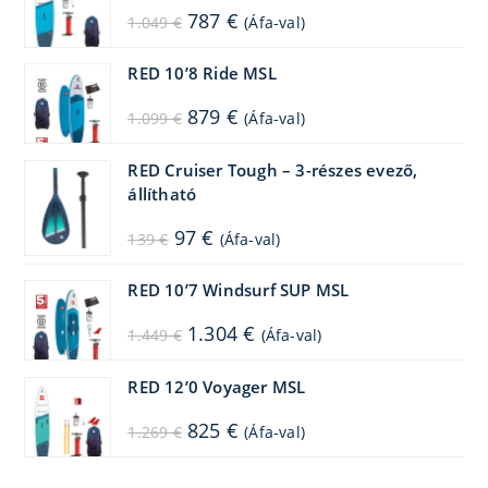
Original
Current
787
€
1.049
€
(Áfa-val)
price
price
was:
is:
1.049 €.
787 €.
RED 10’8 Ride MSL
Original
Current
879
€
1.099
€
(Áfa-val)
price
price
was:
is:
1.099 €.
879 €.
RED Cruiser Tough – 3-részes evező,
állítható
Original
Current
97
€
139
€
(Áfa-val)
price
price
was:
is:
139 €.
97 €.
RED 10’7 Windsurf SUP MSL
Original
Current
1.304
€
1.449
€
(Áfa-val)
price
price
was:
is:
1.449 €.
1.304 €.
RED 12’0 Voyager MSL
Original
Current
825
€
1.269
€
(Áfa-val)
price
price
was:
is:
1.269 €.
825 €.