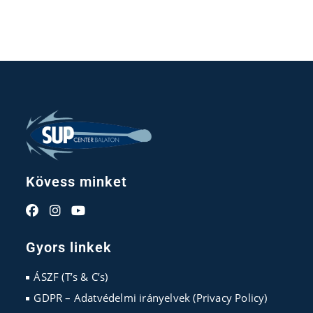
Kövess minket
Opens
Opens
Opens
in
in
in
Gyors linkek
a
a
a
new
new
new
ÁSZF (T’s & C’s)
tab
tab
tab
GDPR – Adatvédelmi irányelvek (Privacy Policy)