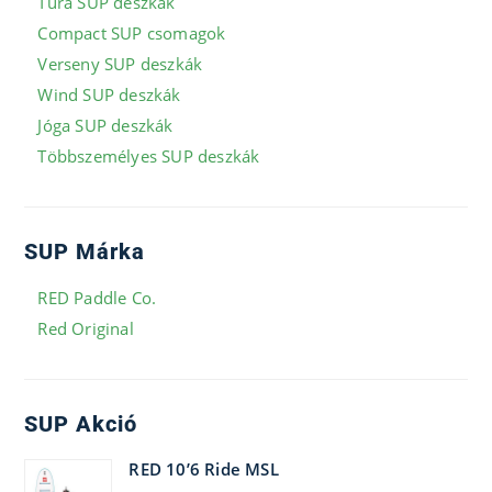
Túra SUP deszkák
Compact SUP csomagok
Verseny SUP deszkák
Wind SUP deszkák
Jóga SUP deszkák
Többszemélyes SUP deszkák
SUP Márka
RED Paddle Co.
Red Original
SUP Akció
RED 10’6 Ride MSL