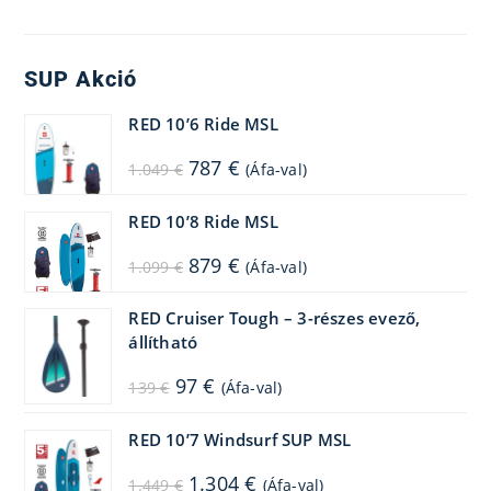
SUP Akció
RED 10’6 Ride MSL
Original
Current
787
€
1.049
€
(Áfa-val)
price
price
was:
is:
1.049 €.
787 €.
RED 10’8 Ride MSL
Original
Current
879
€
1.099
€
(Áfa-val)
price
price
was:
is:
1.099 €.
879 €.
RED Cruiser Tough – 3-részes evező,
állítható
Original
Current
97
€
139
€
(Áfa-val)
price
price
was:
is:
139 €.
97 €.
RED 10’7 Windsurf SUP MSL
Original
Current
1.304
€
1.449
€
(Áfa-val)