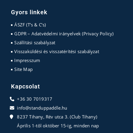
Opens
Opens
Opens
in
in
in
Gyors linkek
a
a
a
new
new
new
ÁSZF (T’s & C’s)
tab
tab
tab
GDPR – Adatvédelmi irányelvek (Privacy Policy)
Szállítási szabályzat
Visszaküldési és visszatérítési szabályzat
Impresszum
Site Map
Kapcsolat
+36 30 7019317
info@standuppaddle.hu
8237 Tihany, Rév utca 3. (Club Tihany)
Április 1-től október 15-ig, minden nap