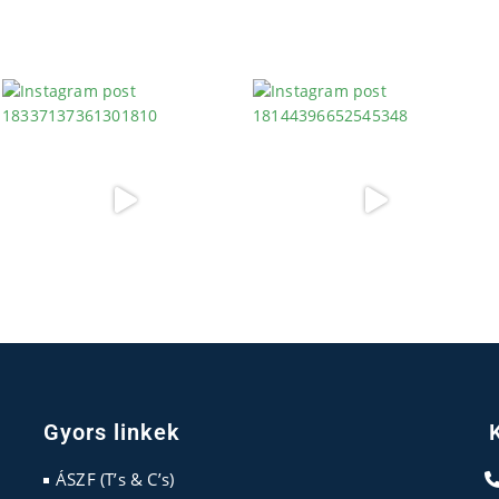
Gyors linkek
ÁSZF (T’s & C’s)