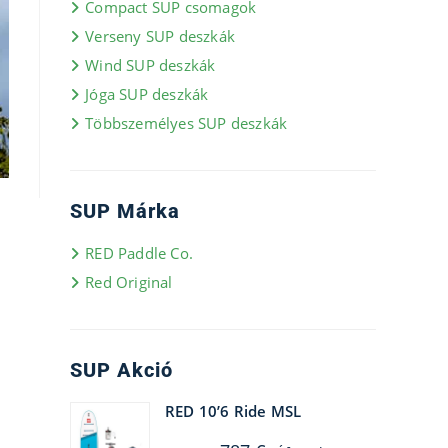
Compact SUP csomagok
Verseny SUP deszkák
Wind SUP deszkák
Jóga SUP deszkák
Többszemélyes SUP deszkák
SUP Márka
RED Paddle Co.
Red Original
SUP Akció
RED 10’6 Ride MSL
Original
Current