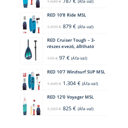
787
€
1.049
€
(Áfa-val)
price
price
was:
is:
1.049 €.
787 €.
RED 10’8 Ride MSL
Original
Current
879
€
1.099
€
(Áfa-val)
price
price
was:
is:
1.099 €.
879 €.
RED Cruiser Tough – 3-
részes evező, állítható
Original
Current
97
€
139
€
(Áfa-val)
price
price
was:
is:
139 €.
97 €.
RED 10’7 Windsurf SUP MSL
Original
Current
1.304
€
1.449
€
(Áfa-val)
price
price
was:
is:
1.449 €.
1.304 €.
RED 12’0 Voyager MSL
Original
Current
825
€
1.269
€
(Áfa-val)
price
price
was:
is:
1.269 €.
825 €.