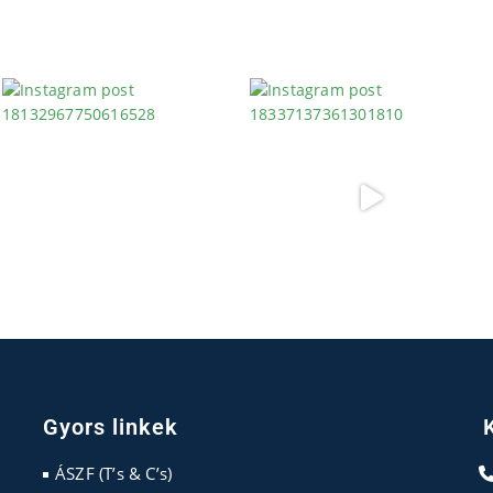
Gyors linkek
ÁSZF (T’s & C’s)