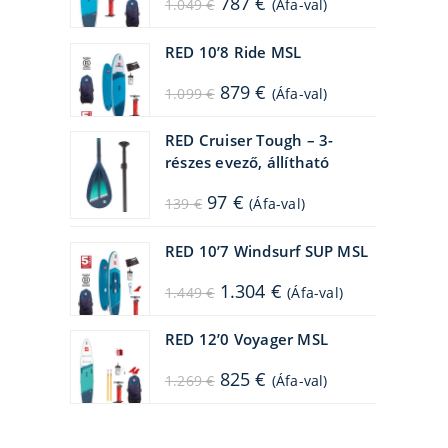
787
€
1.049
€
(Áfa-val)
price
price
was:
is:
1.049 €.
787 €.
RED 10’8 Ride MSL
Original
Current
879
€
1.099
€
(Áfa-val)
price
price
was:
is:
1.099 €.
879 €.
RED Cruiser Tough – 3-
részes evező, állítható
Original
Current
97
€
139
€
(Áfa-val)
price
price
was:
is:
139 €.
97 €.
RED 10’7 Windsurf SUP MSL
Original
Current
1.304
€
1.449
€
(Áfa-val)
price
price
was:
is:
1.449 €.
1.304 €.
RED 12’0 Voyager MSL
Original
Current
825
€
1.269
€
(Áfa-val)
price
price
was:
is:
1.269 €.
825 €.