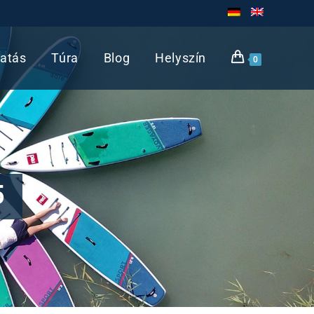
atás
Túra
Blog
Helyszín
0
5