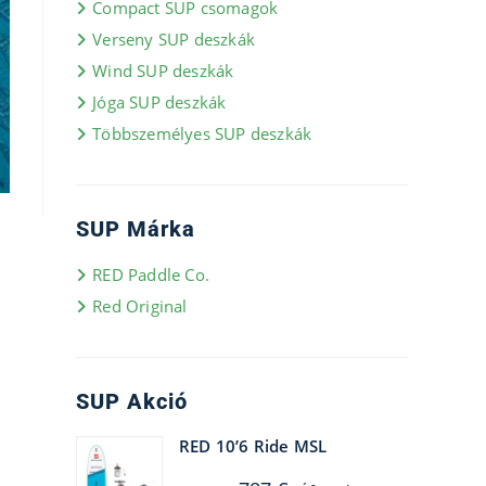
Compact SUP csomagok
Verseny SUP deszkák
Wind SUP deszkák
Jóga SUP deszkák
Többszemélyes SUP deszkák
SUP Márka
RED Paddle Co.
Red Original
SUP Akció
RED 10’6 Ride MSL
Original
Current