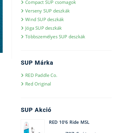
Compact SUP csomagok
Verseny SUP deszkák
Wind SUP deszkák
Jóga SUP deszkák
Többszemélyes SUP deszkák
SUP Márka
RED Paddle Co.
Red Original
SUP Akció
RED 10’6 Ride MSL
Original
Current