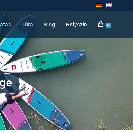
atás
Túra
Blog
Helyszín
0
nge