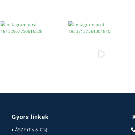
Gyors linkek
ÁSZF (T’s & C’s)