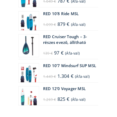
787
€
1.049
€
(Áfa-val)
price
price
was:
is:
1.049 €.
787 €.
RED 10’8 Ride MSL
Original
Current
879
€
1.099
€
(Áfa-val)
price
price
was:
is:
1.099 €.
879 €.
RED Cruiser Tough – 3-
részes evező, állítható
Original
Current
97
€
139
€
(Áfa-val)
price
price
was:
is:
139 €.
97 €.
RED 10’7 Windsurf SUP MSL
Original
Current
1.304
€
1.449
€
(Áfa-val)
price
price
was:
is:
1.449 €.
1.304 €.
RED 12’0 Voyager MSL
Original
Current
825
€
1.269
€
(Áfa-val)
price
price
was:
is:
1.269 €.
825 €.