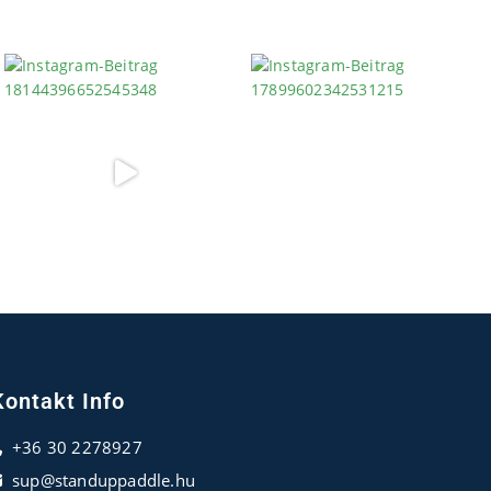
Kontakt Info
+36 30 2278927
sup@standuppaddle.hu