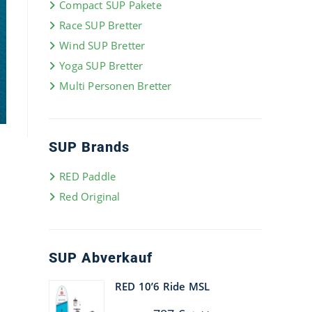
Compact SUP Pakete
Race SUP Bretter
Wind SUP Bretter
Yoga SUP Bretter
Multi Personen Bretter
SUP Brands
RED Paddle
Red Original
SUP Abverkauf
RED 10’6 Ride MSL
Ursprünglicher
Aktueller