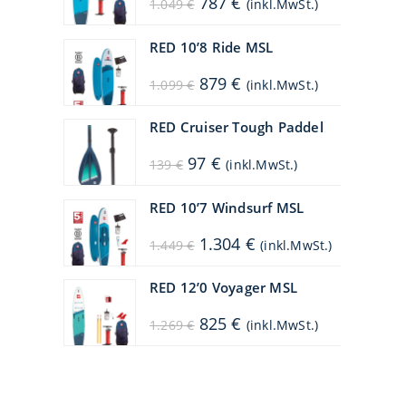
787
€
1.049
€
(inkl.MwSt.)
Preis
Preis
war:
ist:
1.049 €
787 €.
RED 10’8 Ride MSL
Ursprünglicher
Aktueller
879
€
1.099
€
(inkl.MwSt.)
Preis
Preis
war:
ist:
1.099 €
879 €.
RED Cruiser Tough Paddel
Ursprünglicher
Aktueller
97
€
139
€
(inkl.MwSt.)
Preis
Preis
war:
ist:
139 €
97 €.
RED 10’7 Windsurf MSL
Ursprünglicher
Aktueller
1.304
€
1.449
€
(inkl.MwSt.)
Preis
Preis
war:
ist:
1.449 €
1.304 €.
RED 12’0 Voyager MSL
Ursprünglicher
Aktueller
825
€
1.269
€
(inkl.MwSt.)
Preis
Preis
war:
ist:
1.269 €
825 €.