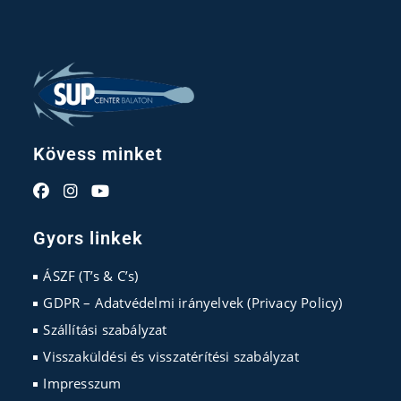
Kövess minket
Opens
Opens
Opens
in
in
in
Gyors linkek
a
a
a
new
new
new
ÁSZF (T’s & C’s)
tab
tab
tab
GDPR – Adatvédelmi irányelvek (Privacy Policy)
Szállítási szabályzat
Visszaküldési és visszatérítési szabályzat
Impresszum