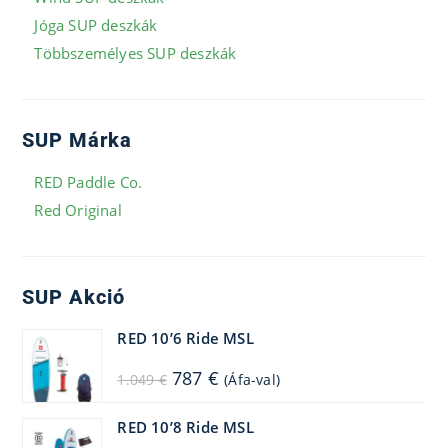
Jóga SUP deszkák
Többszemélyes SUP deszkák
SUP Márka
RED Paddle Co.
Red Original
SUP Akció
RED 10’6 Ride MSL
Original
Current
787
€
1.049
€
(Áfa-val)
price
price
was:
is:
1.049 €.
787 €.
RED 10’8 Ride MSL