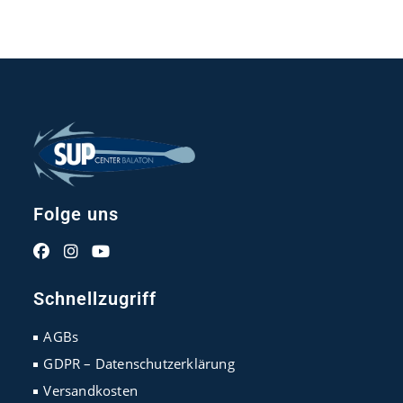
Folge uns
Opens
Opens
Opens
in
in
in
Schnellzugriff
a
a
a
new
new
new
AGBs
tab
tab
tab
GDPR – Datenschutzerklärung
Versandkosten