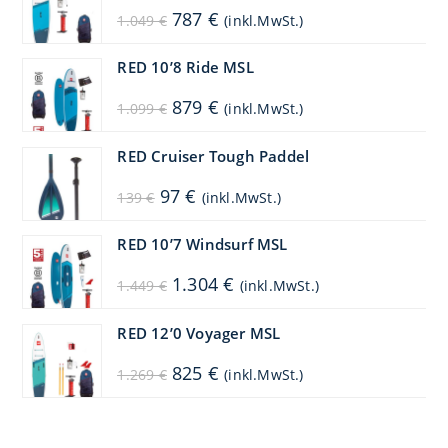
Ursprünglicher
Aktueller
787
€
1.049
€
(inkl.MwSt.)
Preis
Preis
war:
ist:
1.049 €
787 €.
RED 10’8 Ride MSL
Ursprünglicher
Aktueller
879
€
1.099
€
(inkl.MwSt.)
Preis
Preis
war:
ist:
1.099 €
879 €.
RED Cruiser Tough Paddel
Ursprünglicher
Aktueller
97
€
139
€
(inkl.MwSt.)
Preis
Preis
war:
ist:
139 €
97 €.
RED 10’7 Windsurf MSL
Ursprünglicher
Aktueller
1.304
€
1.449
€
(inkl.MwSt.)
Preis
Preis
war:
ist:
1.449 €
1.304 €.
RED 12’0 Voyager MSL
Ursprünglicher
Aktueller
825
€
1.269
€
(inkl.MwSt.)
Preis
Preis
war:
ist:
1.269 €
825 €.