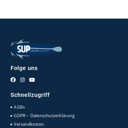
Folge uns
Opens
Opens
Opens
in
in
in
Schnellzugriff
a
a
a
new
new
new
AGBs
tab
tab
tab
GDPR – Datenschutzerklärung
Versandkosten