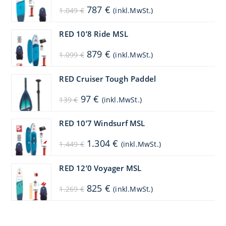
Ursprünglicher
Aktueller
787
€
1.049
€
(inkl.MwSt.)
Preis
Preis
war:
ist:
1.049 €
787 €.
RED 10’8 Ride MSL
Ursprünglicher
Aktueller
879
€
1.099
€
(inkl.MwSt.)
Preis
Preis
war:
ist:
1.099 €
879 €.
RED Cruiser Tough Paddel
Ursprünglicher
Aktueller
97
€
139
€
(inkl.MwSt.)
Preis
Preis
war:
ist:
139 €
97 €.
RED 10’7 Windsurf MSL
Ursprünglicher
Aktueller
1.304
€
1.449
€
(inkl.MwSt.)
Preis
Preis
war:
ist:
1.449 €
1.304 €.
RED 12’0 Voyager MSL
Ursprünglicher
Aktueller
825
€
1.269
€
(inkl.MwSt.)
Preis
Preis
war:
ist:
1.269 €
825 €.