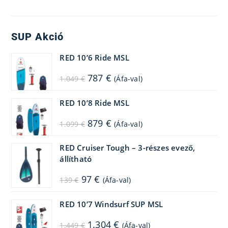
SUP Akció
RED 10’6 Ride MSL
Original
Current
787
€
1.049
€
(Áfa-val)
price
price
was:
is:
1.049 €.
787 €.
RED 10’8 Ride MSL
Original
Current
879
€
1.099
€
(Áfa-val)
price
price
was:
is:
1.099 €.
879 €.
RED Cruiser Tough – 3-részes evező,
állítható
Original
Current
97
€
139
€
(Áfa-val)
price
price
was:
is:
139 €.
97 €.
RED 10’7 Windsurf SUP MSL
Original
Current
1.304
€
1.449
€
(Áfa-val)