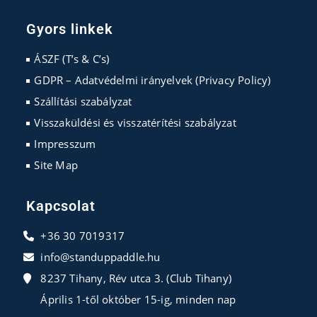
Opens
Opens
Opens
in
in
in
Gyors linkek
a
a
a
new
new
new
ÁSZF (T’s & C’s)
tab
tab
tab
GDPR – Adatvédelmi irányelvek (Privacy Policy)
Szállítási szabályzat
Visszaküldési és visszatérítési szabályzat
Impresszum
Site Map
Kapcsolat
+36 30 7019317
info@standuppaddle.hu
8237 Tihany, Rév utca 3. (Club Tihany)
Április 1-től október 15-ig, minden nap