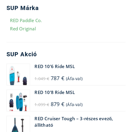
SUP Márka
RED Paddle Co.
Red Original
SUP Akció
RED 10’6 Ride MSL
Original
Current
787
€
1.049
€
(Áfa-val)
price
price
was:
is:
1.049 €.
787 €.
RED 10’8 Ride MSL
Original
Current
879
€
1.099
€
(Áfa-val)
price
price
was:
is:
1.099 €.
879 €.
RED Cruiser Tough – 3-részes evező,
állítható