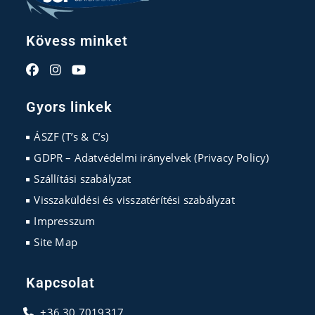
Kövess minket
Opens
Opens
Opens
in
in
in
Gyors linkek
a
a
a
new
new
new
ÁSZF (T’s & C’s)
tab
tab
tab
GDPR – Adatvédelmi irányelvek (Privacy Policy)
Szállítási szabályzat
Visszaküldési és visszatérítési szabályzat
Impresszum
Site Map
Kapcsolat
+36 30 7019317