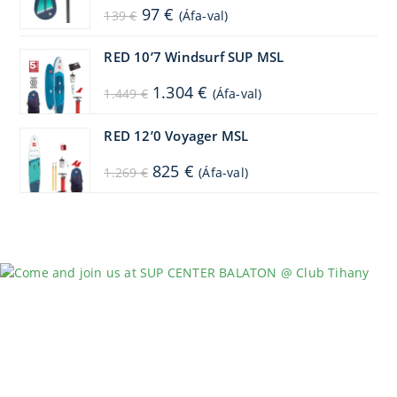
Original
Current
97
€
139
€
(Áfa-val)
price
price
was:
is:
139 €.
97 €.
RED 10’7 Windsurf SUP MSL
Original
Current
1.304
€
1.449
€
(Áfa-val)
price
price
was:
is:
1.449 €.
1.304 €.
RED 12’0 Voyager MSL
Original
Current
825
€
1.269
€
(Áfa-val)
price
price
was:
is:
1.269 €.
825 €.