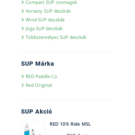
Compact SUP csomagok
Verseny SUP deszkák
Wind SUP deszkák
Jóga SUP deszkák
Többszemélyes SUP deszkák
SUP Márka
RED Paddle Co.
Red Original
SUP Akció
RED 10’6 Ride MSL
Original
Current