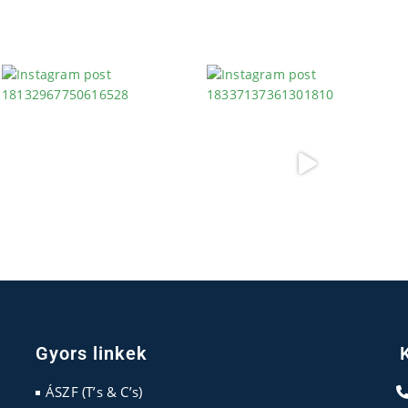
Gyors linkek
ÁSZF (T’s & C’s)