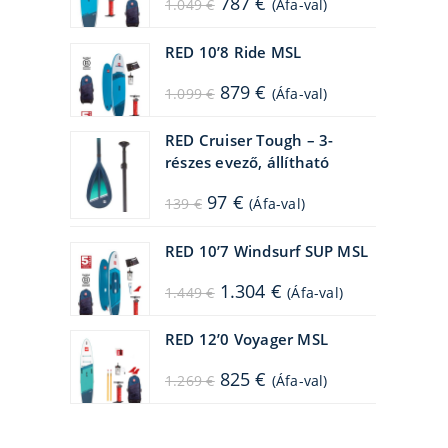
787
€
1.049
€
(Áfa-val)
price
price
was:
is:
1.049 €.
787 €.
RED 10’8 Ride MSL
Original
Current
879
€
1.099
€
(Áfa-val)
price
price
was:
is:
1.099 €.
879 €.
RED Cruiser Tough – 3-
részes evező, állítható
Original
Current
97
€
139
€
(Áfa-val)
price
price
was:
is:
139 €.
97 €.
RED 10’7 Windsurf SUP MSL
Original
Current
1.304
€
1.449
€
(Áfa-val)
price
price
was:
is:
1.449 €.
1.304 €.
RED 12’0 Voyager MSL
Original
Current
825
€
1.269
€
(Áfa-val)
price
price
was:
is:
1.269 €.
825 €.