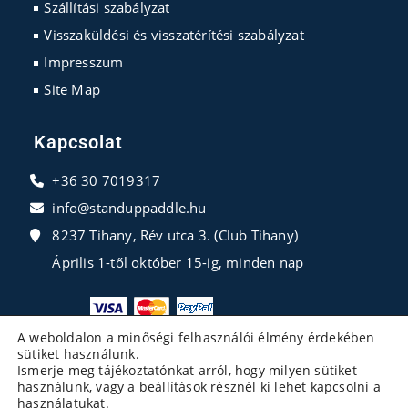
Szállítási szabályzat
Visszaküldési és visszatérítési szabályzat
Impresszum
Site Map
Kapcsolat
+36 30 7019317
info@standuppaddle.hu
8237 Tihany, Rév utca 3. (Club Tihany)
Április 1-től október 15-ig, minden nap
A weboldalon a minőségi felhasználói élmény érdekében
sütiket használunk.
Ismerje meg tájékoztatónkat arról, hogy milyen sütiket
használunk, vagy a
beállítások
résznél ki lehet kapcsolni a
használatukat.