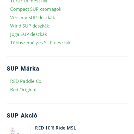
Túra SUP deszkák
Compact SUP csomagok
Verseny SUP deszkák
Wind SUP deszkák
Jóga SUP deszkák
Többszemélyes SUP deszkák
SUP Márka
RED Paddle Co.
Red Original
SUP Akció
RED 10’6 Ride MSL