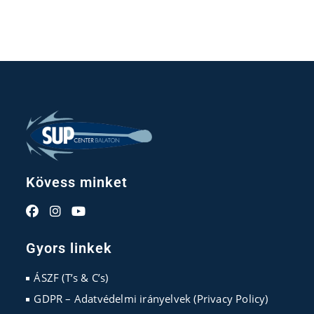
Kövess minket
Opens
Opens
Opens
in
in
in
Gyors linkek
a
a
a
new
new
new
ÁSZF (T’s & C’s)
tab
tab
tab
GDPR – Adatvédelmi irányelvek (Privacy Policy)