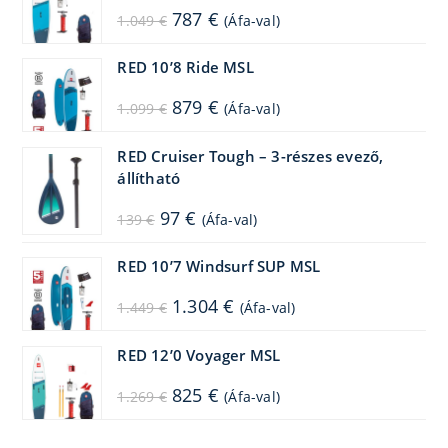
Original
Current
787
€
1.049
€
(Áfa-val)
price
price
was:
is:
1.049 €.
787 €.
RED 10’8 Ride MSL
Original
Current
879
€
1.099
€
(Áfa-val)
price
price
was:
is:
1.099 €.
879 €.
RED Cruiser Tough – 3-részes evező,
állítható
Original
Current
97
€
139
€
(Áfa-val)
price
price
was:
is:
139 €.
97 €.
RED 10’7 Windsurf SUP MSL
Original
Current
1.304
€
1.449
€
(Áfa-val)
price
price
was:
is:
1.449 €.
1.304 €.
RED 12’0 Voyager MSL
Original
Current
825
€
1.269
€
(Áfa-val)
price
price
was:
is:
1.269 €.
825 €.