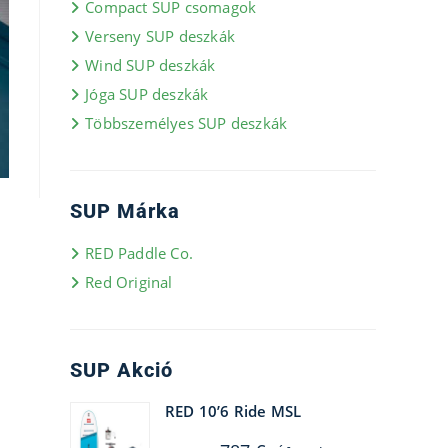
Compact SUP csomagok
Verseny SUP deszkák
Wind SUP deszkák
Jóga SUP deszkák
Többszemélyes SUP deszkák
SUP Márka
RED Paddle Co.
Red Original
SUP Akció
RED 10’6 Ride MSL
Original
Current