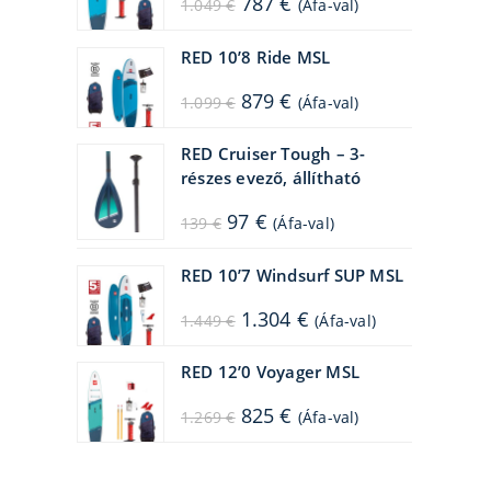
787
€
1.049
€
(Áfa-val)
price
price
was:
is:
1.049 €.
787 €.
RED 10’8 Ride MSL
Original
Current
879
€
1.099
€
(Áfa-val)
price
price
was:
is:
1.099 €.
879 €.
RED Cruiser Tough – 3-
részes evező, állítható
Original
Current
97
€
139
€
(Áfa-val)
price
price
was:
is:
139 €.
97 €.
RED 10’7 Windsurf SUP MSL
Original
Current
1.304
€
1.449
€
(Áfa-val)
price
price
was:
is:
1.449 €.
1.304 €.
RED 12’0 Voyager MSL
Original
Current
825
€
1.269
€
(Áfa-val)
price
price
was:
is:
1.269 €.
825 €.