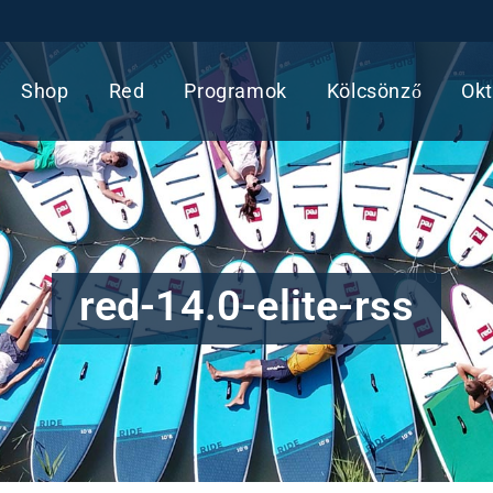
Shop
Red
Programok
Kölcsönző
Okt
red-14.0-elite-rss