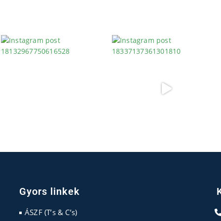
Gyors linkek
ÁSZF (T’s & C’s)