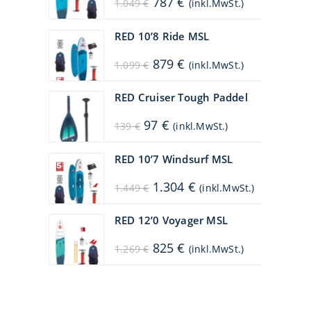
787
€
1.049
€
(inkl.MwSt.)
Preis
Preis
war:
ist:
1.049 €
787 €.
RED 10’8 Ride MSL
Ursprünglicher
Aktueller
879
€
1.099
€
(inkl.MwSt.)
Preis
Preis
war:
ist:
1.099 €
879 €.
RED Cruiser Tough Paddel
Ursprünglicher
Aktueller
97
€
139
€
(inkl.MwSt.)
Preis
Preis
war:
ist:
139 €
97 €.
RED 10’7 Windsurf MSL
Ursprünglicher
Aktueller
1.304
€
1.449
€
(inkl.MwSt.)
Preis
Preis
war:
ist:
1.449 €
1.304 €.
RED 12’0 Voyager MSL
Ursprünglicher
Aktueller
825
€
1.269
€
(inkl.MwSt.)
Preis
Preis
war:
ist:
1.269 €
825 €.