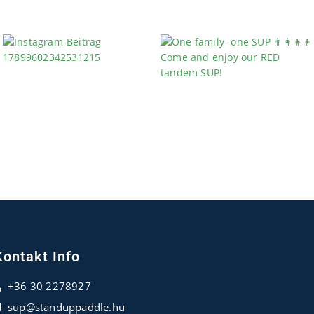
Kontakt Info
+36 30 2278927
sup@standuppaddle.hu