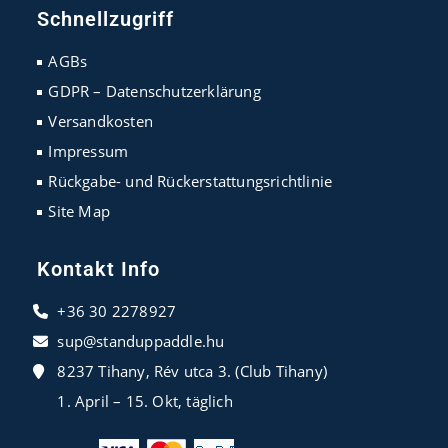
in
in
in
Schnellzugriff
a
a
a
new
new
new
AGBs
tab
tab
tab
GDPR – Datenschutzerklärung
Versandkosten
Impressum
Rückgabe- und Rückerstattungsrichtlinie
Site Map
Kontakt Info
+36 30 2278927
sup@standuppaddle.hu
8237 Tihany, Rév utca 3. (Club Tihany)
1. April – 15. Okt, täglich