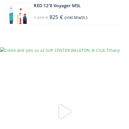
1.449 €
1.304 €.
RED 12’0 Voyager MSL
Ursprünglicher
Aktueller
825
€
1.269
€
(inkl.MwSt.)
Preis
Preis
war:
ist:
1.269 €
825 €.