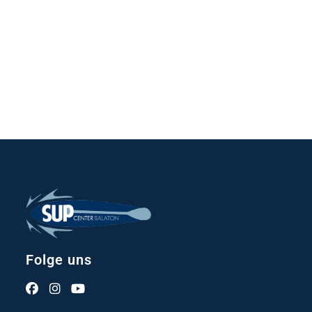
Folge uns
Opens
Opens
Opens