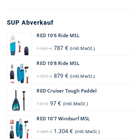
SUP Abverkauf
RED 10’6 Ride MSL
Ursprünglicher
Aktueller
787
€
1.049
€
(inkl.MwSt.)
Preis
Preis
war:
ist:
1.049 €
787 €.
RED 10’8 Ride MSL
Ursprünglicher
Aktueller
879
€
1.099
€
(inkl.MwSt.)
Preis
Preis
war:
ist:
1.099 €
879 €.
RED Cruiser Tough Paddel
Ursprünglicher
Aktueller
97
€
139
€
(inkl.MwSt.)
Preis
Preis
war:
ist:
139 €
97 €.
RED 10’7 Windsurf MSL
Ursprünglicher
Aktueller
1.304
€
1.449
€
(inkl.MwSt.)
Preis
Preis
war:
ist: