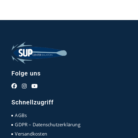
Folge uns
Opens
Opens
Opens
in
in
in
Schnellzugriff
a
a
a
new
new
new
AGBs
tab
tab
tab
GDPR – Datenschutzerklärung
Versandkosten