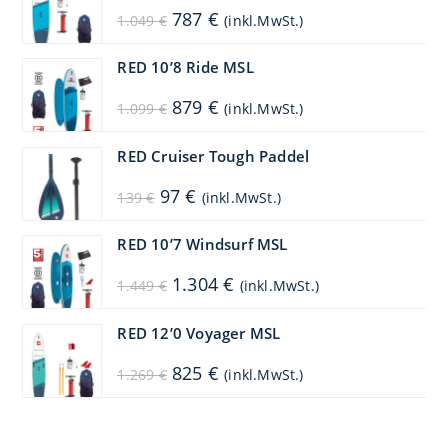
Ursprünglicher
Aktueller
787
€
1.049
€
(inkl.MwSt.)
Preis
Preis
war:
ist:
1.049 €
787 €.
RED 10’8 Ride MSL
Ursprünglicher
Aktueller
879
€
1.099
€
(inkl.MwSt.)
Preis
Preis
war:
ist:
1.099 €
879 €.
RED Cruiser Tough Paddel
Ursprünglicher
Aktueller
97
€
139
€
(inkl.MwSt.)
Preis
Preis
war:
ist:
139 €
97 €.
RED 10’7 Windsurf MSL
Ursprünglicher
Aktueller
1.304
€
1.449
€
(inkl.MwSt.)
Preis
Preis
war:
ist:
1.449 €
1.304 €.
RED 12’0 Voyager MSL
Ursprünglicher
Aktueller
825
€
1.269
€
(inkl.MwSt.)
Preis
Preis
war:
ist:
1.269 €
825 €.