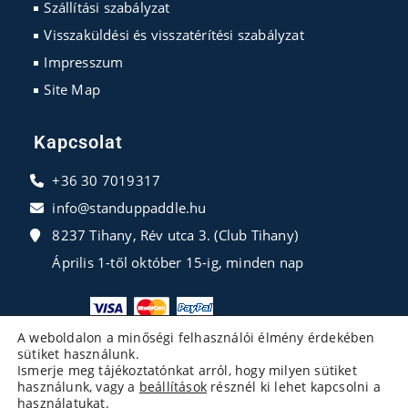
Szállítási szabályzat
Visszaküldési és visszatérítési szabályzat
Impresszum
Site Map
Kapcsolat
+36 30 7019317
info@standuppaddle.hu
8237 Tihany, Rév utca 3. (Club Tihany)
Április 1-től október 15-ig, minden nap
A weboldalon a minőségi felhasználói élmény érdekében
sütiket használunk.
Ismerje meg tájékoztatónkat arról, hogy milyen sütiket
használunk, vagy a
beállítások
résznél ki lehet kapcsolni a
használatukat.