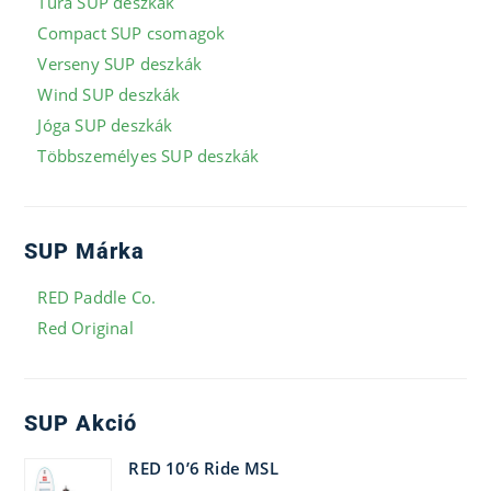
Túra SUP deszkák
Compact SUP csomagok
Verseny SUP deszkák
Wind SUP deszkák
Jóga SUP deszkák
Többszemélyes SUP deszkák
SUP Márka
RED Paddle Co.
Red Original
SUP Akció
RED 10’6 Ride MSL