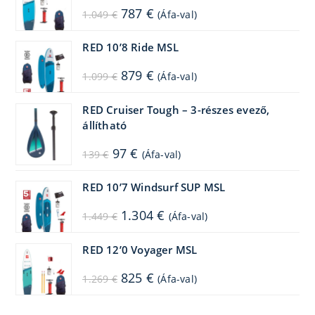
Original
Current
787
€
1.049
€
(Áfa-val)
price
price
was:
is:
1.049 €.
787 €.
RED 10’8 Ride MSL
Original
Current
879
€
1.099
€
(Áfa-val)
price
price
was:
is:
1.099 €.
879 €.
RED Cruiser Tough – 3-részes evező,
állítható
Original
Current
97
€
139
€
(Áfa-val)
price
price
was:
is:
139 €.
97 €.
RED 10’7 Windsurf SUP MSL
Original
Current
1.304
€
1.449
€
(Áfa-val)
price
price
was:
is:
1.449 €.
1.304 €.
RED 12’0 Voyager MSL
Original
Current
825
€
1.269
€
(Áfa-val)
price
price
was:
is:
1.269 €.
825 €.