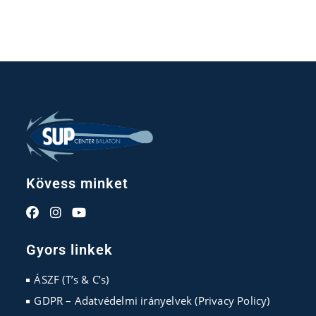
Kövess minket
Opens
Opens
Opens
in
in
in
Gyors linkek
a
a
a
new
new
new
ÁSZF (T’s & C’s)
tab
tab
tab
GDPR – Adatvédelmi irányelvek (Privacy Policy)