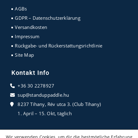
new
new
new
AGBs
tab
tab
tab
GDPR – Datenschutzerklärung
Versandkosten
Impressum
Rückgabe- und Rückerstattungsrichtlinie
Site Map
Kontakt Info
+36 30 2278927
sup@standuppaddle.hu
8237 Tihany, Rév utca 3. (Club Tihany)
1. April – 15. Okt, täglich
Wir verwenden Cookies, um dir die bestmögliche Erfahrung