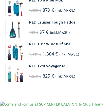
RED 10’8 Ride MSL
Ursprünglicher
Aktueller
879
€
1.099
€
(inkl.MwSt.)
Preis
Preis
war:
ist:
1.099 €
879 €.
RED Cruiser Tough Paddel
Ursprünglicher
Aktueller
97
€
139
€
(inkl.MwSt.)
Preis
Preis
war:
ist:
139 €
97 €.
RED 10’7 Windsurf MSL
Ursprünglicher
Aktueller
1.304
€
1.449
€
(inkl.MwSt.)
Preis
Preis
war:
ist:
1.449 €
1.304 €.
RED 12’0 Voyager MSL
Ursprünglicher
Aktueller
825
€
1.269
€
(inkl.MwSt.)
Preis
Preis
war:
ist:
1.269 €
825 €.