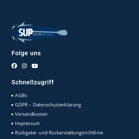
Folge uns
Opens
Opens
Opens
in
in
in
Schnellzugriff
a
a
a
new
new
new
AGBs
tab
tab
tab
GDPR – Datenschutzerklärung
Versandkosten
Impressum
Rückgabe- und Rückerstattungsrichtlinie