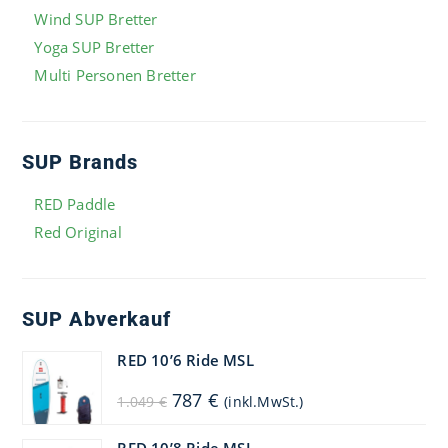
Wind SUP Bretter
Yoga SUP Bretter
Multi Personen Bretter
SUP Brands
RED Paddle
Red Original
SUP Abverkauf
RED 10’6 Ride MSL
Ursprünglicher
Aktueller
787
€
1.049
€
(inkl.MwSt.)
Preis
Preis
war:
ist:
1.049 €
787 €.