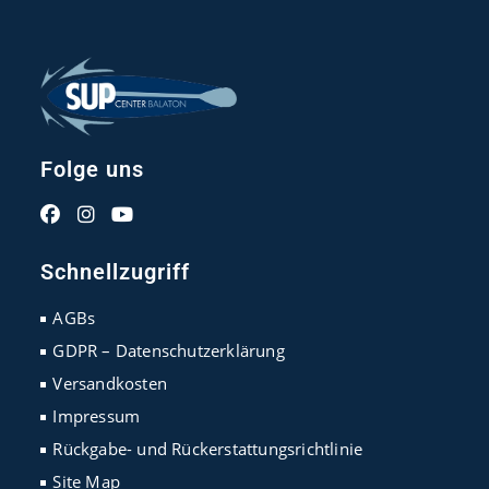
Folge uns
Opens
Opens
Opens
in
in
in
Schnellzugriff
a
a
a
new
new
new
AGBs
tab
tab
tab
GDPR – Datenschutzerklärung
Versandkosten
Impressum
Rückgabe- und Rückerstattungsrichtlinie
Site Map