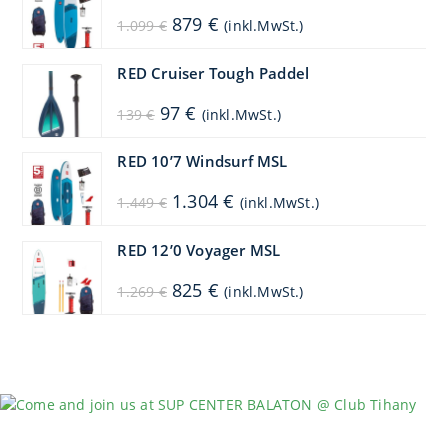
Ursprünglicher
Aktueller
879
€
1.099
€
(inkl.MwSt.)
Preis
Preis
war:
ist:
1.099 €
879 €.
RED Cruiser Tough Paddel
Ursprünglicher
Aktueller
97
€
139
€
(inkl.MwSt.)
Preis
Preis
war:
ist:
139 €
97 €.
RED 10’7 Windsurf MSL
Ursprünglicher
Aktueller
1.304
€
1.449
€
(inkl.MwSt.)
Preis
Preis
war:
ist:
1.449 €
1.304 €.
RED 12’0 Voyager MSL
Ursprünglicher
Aktueller
825
€
1.269
€
(inkl.MwSt.)
Preis
Preis
war:
ist:
1.269 €
825 €.