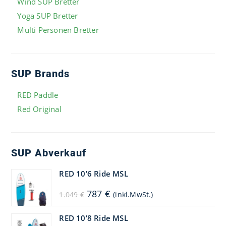
Wind SUP Bretter
Yoga SUP Bretter
Multi Personen Bretter
SUP Brands
RED Paddle
Red Original
SUP Abverkauf
RED 10’6 Ride MSL
Ursprünglicher
Aktueller
787
€
1.049
€
(inkl.MwSt.)
Preis
Preis
war:
ist:
1.049 €
787 €.
RED 10’8 Ride MSL