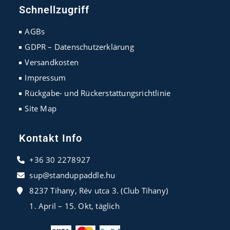
in
in
in
Schnellzugriff
a
a
a
new
new
new
AGBs
tab
tab
tab
GDPR – Datenschutzerklärung
Versandkosten
Impressum
Rückgabe- und Rückerstattungsrichtlinie
Site Map
Kontakt Info
+36 30 2278927
sup@standuppaddle.hu
8237 Tihany, Rév utca 3. (Club Tihany)
1. April – 15. Okt, täglich