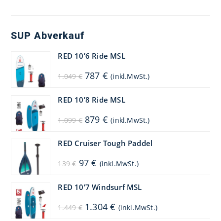
SUP Abverkauf
RED 10’6 Ride MSL
Ursprünglicher
Aktueller
787
€
1.049
€
(inkl.MwSt.)
Preis
Preis
war:
ist:
1.049 €
787 €.
RED 10’8 Ride MSL
Ursprünglicher
Aktueller
879
€
1.099
€
(inkl.MwSt.)
Preis
Preis
war:
ist:
1.099 €
879 €.
RED Cruiser Tough Paddel
Ursprünglicher
Aktueller
97
€
139
€
(inkl.MwSt.)
Preis
Preis
war:
ist:
139 €
97 €.
RED 10’7 Windsurf MSL
Ursprünglicher
Aktueller
1.304
€
1.449
€
(inkl.MwSt.)
Preis
Preis
war:
ist: