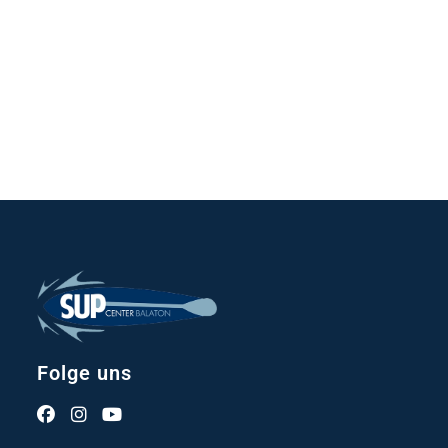
Folge uns
Opens
Opens
Opens