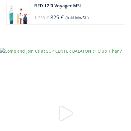
1.449 €
1.304 €.
RED 12’0 Voyager MSL
Ursprünglicher
Aktueller
825
€
1.269
€
(inkl.MwSt.)
Preis
Preis
war:
ist:
1.269 €
825 €.