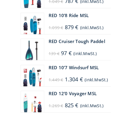
787
€
1.049
€
(inkl.MwSt.)
Preis
Preis
war:
ist:
1.049 €
787 €.
RED 10’8 Ride MSL
Ursprünglicher
Aktueller
879
€
1.099
€
(inkl.MwSt.)
Preis
Preis
war:
ist:
1.099 €
879 €.
RED Cruiser Tough Paddel
Ursprünglicher
Aktueller
97
€
139
€
(inkl.MwSt.)
Preis
Preis
war:
ist:
139 €
97 €.
RED 10’7 Windsurf MSL
Ursprünglicher
Aktueller
1.304
€
1.449
€
(inkl.MwSt.)
Preis
Preis
war:
ist:
1.449 €
1.304 €.
RED 12’0 Voyager MSL
Ursprünglicher
Aktueller
825
€
1.269
€
(inkl.MwSt.)
Preis
Preis
war:
ist:
1.269 €
825 €.