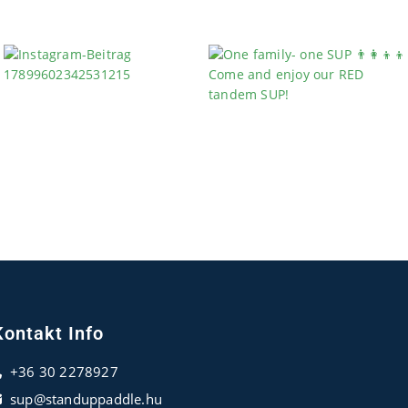
Kontakt Info
+36 30 2278927
sup@standuppaddle.hu