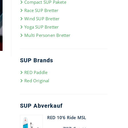
Compact SUP Pakete
Race SUP Bretter
Wind SUP Bretter
Yoga SUP Bretter
Multi Personen Bretter
SUP Brands
RED Paddle
Red Original
SUP Abverkauf
RED 10’6 Ride MSL
Ursprünglicher
Aktueller